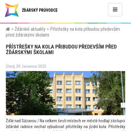
ŽĎÁRSKÝ PRŮVODCE
>
Žďárské aktuality
>
Přístřešky na kola přibudou především
před žďárskými školami
PŘÍSTŘEŠKY NA KOLA PŘIBUDOU PŘEDEVŠÍM PŘED
ŽĎÁRSKÝMI ŠKOLAMI
Úterý, 29. července 2025
Žďár nad Sázavou / Na celkem šesti místech ve městě hodlají zástupci
žďárské radnice nechat vybudovat přístřešky na jízdní kola. Přístřešky