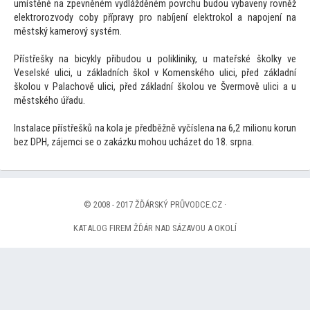
umístěné na zpevněném vydlážděném povrchu budou vybaveny rovněž
elektrorozvody coby přípravy pro nabíjení elektrokol a napojení na
městský kamerový systém.
Přístřešky na bicykly přibudou u polikliniky, u mateřské školky ve
Veselské ulici, u základních škol v Komenského ulici, před základní
školou v Palachově ulici, před základní školou ve Švermově ulici a u
městského úřadu.
Instalace přístřešků na kola je předběžně vyčíslena na 6,2 milionu korun
bez DPH, zájemci se o zakázku mohou ucházet do 18. srpna.
© 2008 - 2017 ŽĎÁRSKÝ PRŮVODCE.CZ ·
KATALOG FIREM ŽĎÁR NAD SÁZAVOU A OKOLÍ