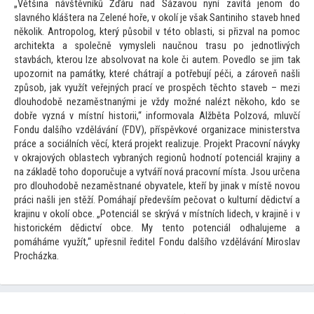
„Většina návštěvníků Žďáru nad Sázavou nyní zavítá jenom do
slavného kláštera na Zelené hoře, v okolí je však Santiniho staveb hned
několik. Antropolog, který působil v té
to oblasti, si přizval na pomoc
architekta a společně vymysleli naučnou trasu po jednotlivých
stavbách, kterou lze absolvovat na kole či autem. Povedlo se jim tak
upozornit na památky, které chátrají a potřebují péči, a zároveň našli
způsob, jak využít veřejných prací ve prospěch těch
to staveb – mezi
dlouhodobě nezaměstnanými je vždy možné nalézt někoho, kdo se
dobře vyzná v místní his
torii,“ informovala Alžběta Polzová, mluvčí
Fondu dalšího vzdělávání (FDV), příspěvkové organizace ministerstva
práce a sociálních věcí, která projekt realizuje. Projekt Pracovní návyky
v okrajových oblastech vybraných regionů hodnotí potenciál krajiny a
na základě
toho doporučuje a vytváří nová pracovní místa. Jsou určena
pro dlouhodobě nezaměstnané obyvatele, kteří by jinak v místě novou
práci našli jen stěží. Pomáhají především pečovat o kulturní dědictví a
krajinu v okolí obce. „Potenciál se skrývá v místních lidech, v krajině i v
his
torickém dědictví obce. My ten
to potenciál odhalujeme a
pomáháme využít,“ upřesnil ředitel Fondu dalšího vzdělávání Miroslav
Procházka.