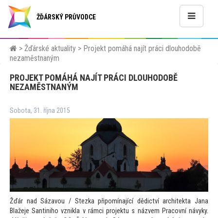
ŽĎÁRSKÝ PRŮVODCE
>
Žďárské aktuality
>
Projekt pomáhá najít práci dlouhodobě
nezaměstnaným
PROJEKT POMÁHÁ NAJÍT PRÁCI DLOUHODOBĚ
NEZAMĚSTNANÝM
Sobota, 31. října 2015
Žďár nad Sázavou / Stezka připomínající dědictví architekta Jana
Blažeje Santiniho vznikla v rámci projektu s názvem Pracovní návyky.