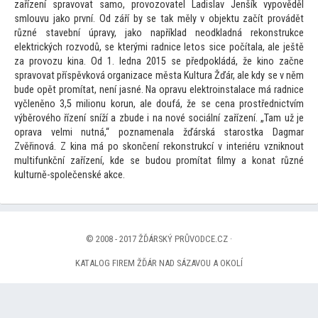
zařízení spravovat samo, provozovatel Ladislav Jenšík vypověděl
smlouvu jako první. Od září by se tak měly v objektu začít provádět
různé stavební úpravy, jako například neodkladná rekonstrukce
elektrických rozvodů, se kterými radnice le
tos sice počítala, ale ještě
za provozu kina. Od 1. ledna 2015 se předpokládá, že kino začne
spravovat příspěvková organizace města Kultura Žďár, ale kdy se v něm
bude opět promítat, není jasné. Na opravu elektroinstalace má radnice
vyčleněno 3,5 milionu korun, ale doufá, že se cena prostřednictvím
výběrového řízení sníží a zbude i na nové sociální zařízení. „Tam už je
oprava velmi nutná,“ poznamenala žďárská starostka Dagmar
Zvěřinová. Z kina má po skončení rekonstrukcí v interiéru vzniknout
multifunkční zařízení, kde se budou promítat filmy a konat různé
kulturně-společenské akce.
© 2008 - 2017 ŽĎÁRSKÝ PRŮVODCE.CZ ·
KATALOG FIREM ŽĎÁR NAD SÁZAVOU A OKOLÍ