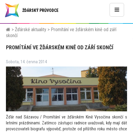
ŽĎÁRSKÝ PRŮVODCE
>
Žďárské aktuality
>
Promítání ve žďárském kině od září
skončí
PROMÍTÁNÍ VE ŽĎÁRSKÉM KINĚ OD ZÁŘÍ SKONČÍ
Sobota, 14. června 2014
Žďár nad Sázavou / Promítání ve žďárském Kině Vysočina skončí s
letními prázdninami. Zatímco zástupci radnice uvažovali, kdy mají dát
provozovateli biografu výpověď, pro
tože od příštího roku měs
to chce