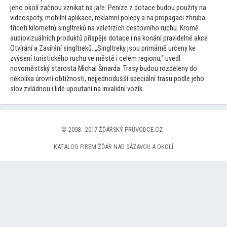
jeho okolí začnou vznikat na jaře. Peníze z dotace budou použity na
videospoty, mobilní aplikace, reklamní polepy a na propagaci zhruba
třiceti kilometrů singltreků na veletrzích ces
tovního ruchu. Kromě
audiovizuálních produktů přispěje dotace i na konání pravidelné akce
Otvírání a Zavírání singltreků. „Singltreky jsou primárně určeny ke
zvýšení turistického ruchu ve městě i celém regionu,“ uvedl
novoměstský starosta Michal Šmarda. Trasy budou rozděleny do
několika úrovní obtížnosti, nejjednodušší speciální trasu podle jeho
slov zvládnou i lidé upoutaní na invalidní vozík.
© 2008 - 2017 ŽĎÁRSKÝ PRŮVODCE.CZ ·
KATALOG FIREM ŽĎÁR NAD SÁZAVOU A OKOLÍ