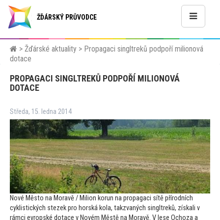
ŽĎÁRSKÝ PRŮVODCE
>
Žďárské aktuality
>
Propagaci singltreků podpoří milionová
dotace
PROPAGACI SINGLTREKŮ PODPOŘÍ MILIONOVÁ
DOTACE
Středa, 15. ledna 2014
Nové Měs
to na Moravě / Milion korun na propagaci sítě přírodních
cyklistických stezek pro horská kola, takzvaných singltreků, získali v
rámci evropské dotace v Novém Městě na Moravě. V lese Ochoza a