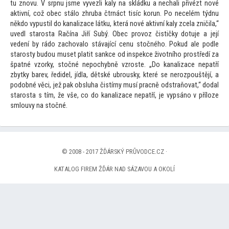
tu znovu. V srpnu jsme vyvezli kaly na skládku a nechali přivézt nové
aktivní, což obec stálo zhruba čtrnáct tisíc korun. Po necelém týdnu
někdo vypustil do kanalizace látku, která nové aktivní kaly zcela zničila,“
uvedl starosta Račína Jiří Subý. Obec provoz čističky dotuje a její
vedení by rádo zachovalo stávající cenu s
točného. Pokud ale podle
starosty budou muset platit sankce od inspekce životního prostředí za
špatné vzorky, s
točné nepochybně vzroste. „Do kanalizace nepatří
zbytky barev, ředidel, jídla, dětské ubrousky, které se nerozpouštějí, a
podobné věci, jež pak obsluha čistírny musí pracně odstraňovat,“ dodal
starosta s tím, že vše, co do kanalizace nepatří, je vypsáno v příloze
smlouvy na s
točné.
© 2008 - 2017 ŽĎÁRSKÝ PRŮVODCE.CZ ·
KATALOG FIREM ŽĎÁR NAD SÁZAVOU A OKOLÍ