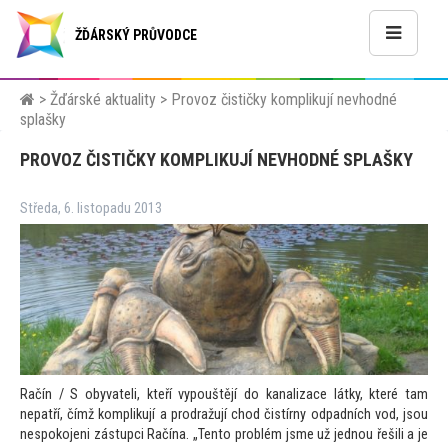
ŽĎÁRSKÝ PRŮVODCE
>
Žďárské aktuality
>
Provoz čističky komplikují nevhodné
splašky
PROVOZ ČISTIČKY KOMPLIKUJÍ NEVHODNÉ SPLAŠKY
Středa, 6. listopadu 2013
Račín / S obyvateli, kteří vypouštějí do kanalizace látky, které tam
nepatří, čímž komplikují a prodražují chod čistírny odpadních vod, jsou
nespokojeni zástupci Račína. „Ten
to problém jsme už jednou řešili a je