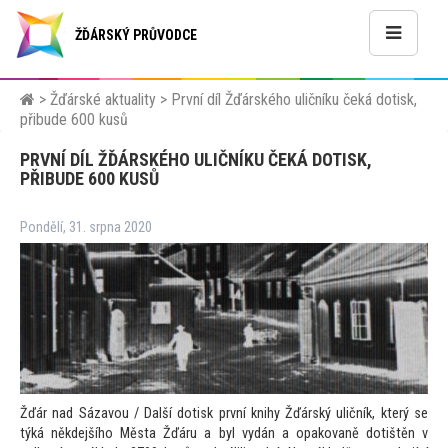
ŽĎÁRSKÝ PRŮVODCE
>
Žďárské aktuality
>
První díl Žďárského uličníku čeká dotisk,
přibude 600 kusů
PRVNÍ DÍL ŽĎÁRSKÉHO ULIČNÍKU ČEKÁ DOTISK,
PŘIBUDE 600 KUSŮ
Pondělí, 31. srpna 2020
Žďár nad Sázavou / Další dotisk první knihy Žďárský uličník, který se
týká někdejšího Města Žďáru a byl vydán a opakovaně dotištěn v