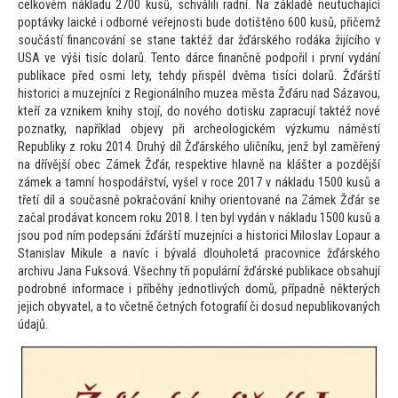
celkovém nákladu 2700 kusů, schválili radní. Na základě neutuchající
poptávky laické i odborné veřejnosti bude dotištěno 600 kusů, přičemž
součástí financování se stane taktéž dar žďárského rodáka žijícího v
USA ve výši tisíc dolarů. Ten
to dárce finančně podpořil i první vydání
publikace před osmi lety, tehdy přispěl dvěma tisíci dolarů. Žďárští
his
torici a muzejníci z Regionálního muzea města Žďáru nad Sázavou,
kteří za vznikem knihy s
tojí, do nového dotisku zapracují taktéž nové
poznatky, například objevy při archeologickém výzkumu náměstí
Republiky z roku 2014. Druhý díl Žďárského uličníku, jenž byl zaměřený
na dřívější obec Zámek Žďár, respektive hlavně na klášter a pozdější
zámek a tamní hospodářství, vyšel v roce 2017 v nákladu 1500 kusů a
třetí díl a současně pokračování knihy orien
tované na Zámek Žďár se
začal prodávat koncem roku 2018. I ten byl vydán v nákladu 1500 kusů a
jsou pod ním podepsáni žďárští muzejníci a his
torici Miloslav Lopaur a
Stanislav Mikule a navíc i bývalá dlouholetá pracovnice žďárského
archivu Jana Fuksová. Všechny tři populární žďárské publikace obsahují
podrobné informace i příběhy jednotlivých domů, případně některých
jejich obyvatel, a
to včetně četných fo
tografií či dosud nepublikovaných
údajů.