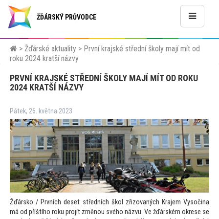
ŽĎÁRSKÝ PRŮVODCE
>
Žďárské aktuality
>
První krajské střední školy mají mít od
roku 2024 kratší názvy
PRVNÍ KRAJSKÉ STŘEDNÍ ŠKOLY MAJÍ MÍT OD ROKU
2024 KRATŠÍ NÁZVY
Pátek, 26. května 2023
Žďársko / Prvních deset středních škol zřizovaných Krajem Vysočina
má od příštího roku projít změnou svého názvu. Ve žďárském okrese se