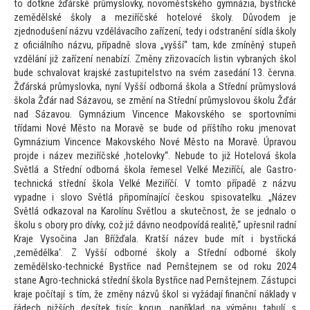
to dotkne žďárské průmyslovky, novoměstského gymnázia, bystřické
zemědělské školy a meziříčské hotelové školy. Důvodem je
zjednodušení názvu vzdělávacího zařízení, tedy i odstranění sídla školy
z oficiálního názvu, případně slova „vyšší“ tam, kde zmíněný stupeň
vzdělání již zařízení nenabízí. Změny zřizovacích listin vybraných škol
bude schvalovat krajské zastupitelstvo na svém zasedání 13. června.
Žďárská průmyslovka, nyní Vyšší odborná škola a Střední průmyslová
škola Žďár nad Sázavou, se změní na Střední průmyslovou školu Žďár
nad Sázavou. Gymnázium Vincence Makovského se spor
tovními
třídami Nové Měs
to na Moravě se bude od příštího roku jmenovat
Gymnázium Vincence Makovského Nové Měs
to na Moravě. Úpravou
projde i název meziříčské ‚hotelovky“. Nebude
to již Hotelová škola
Světlá a Střední odborná škola řemesel Velké Meziříčí, ale Gastro-
technická střední škola Velké Meziříčí. V
tom
to případě z názvu
vypadne i slovo Světlá připomínající českou spisovatelku. „Název
Světlá odkazoval na Karolínu Světlou a skutečnost, že se jednalo o
školu s obory pro dívky, což již dávno neodpovídá realitě,“ upřesnil radní
Kraje Vysočina Jan Břížďala. Kratší název bude mít i bystřická
‚zemědělka‘. Z Vyšší odborné školy a Střední odborné školy
zemědělsko-technické Bystřice nad Pernštejnem se od roku 2024
stane Agro-technická střední škola Bystřice nad Pernštejnem. Zástupci
kraje počítají s tím, že změny názvů škol si vyžádají finanční náklady v
řádech nižších desítek tisíc korun, například na výměnu tabulí s