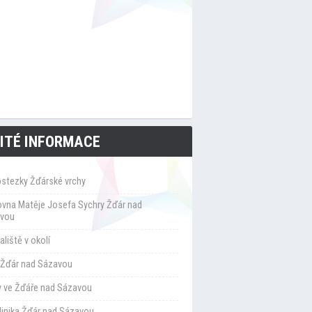
ITÉ INFORMACE
ostezky Žďárské vrchy
ovna Matěje Josefa Sychry Žďár nad
vou
liště v okolí
Žďár nad Sázavou
y ve Žďáře nad Sázavou
klinika Žďár nad Sázavou