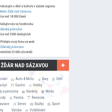
Diskutujte o dění a kultuře v našem regionu
Město Žďár nad Sázavou
více než 18 000 členů
Sledujte nás na facebooku
Žďárský průvodce
více než 3500 sledujících
Přidejte svoji firmu na web
Žďárský průvodce
měsíčně 25 000 uživatelů
 ŽĎÁR NAD SÁZAVOU
ování
Auto & Moto
Bary
Děti
a byt
Gastro
Hobby
ly a penziony
Kavárny
Móda
hody
Peníze
Řemesla
aurace
Servis
Služby
Sport
rny
Výroba
Vzdělávání