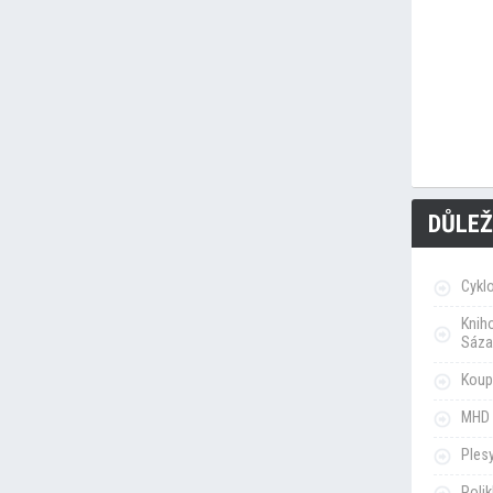
DŮLEŽ
Cykl
Knih
Sáza
Koupa
MHD 
Ples
Poli