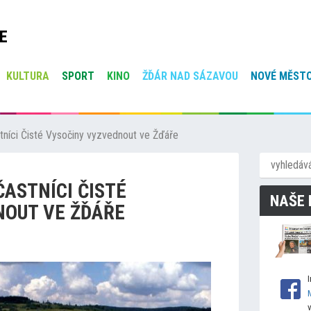
E
KULTURA
SPORT
KINO
ŽĎÁR NAD SÁZAVOU
NOVÉ MĚSTO
tníci Čisté Vysočiny vyzvednout ve Žďáře
ČASTNÍCI ČISTÉ
NAŠE 
NOUT VE ŽĎÁŘE