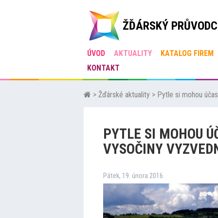
ŽĎÁRSKÝ PRŮVODC
ÚVOD
AKTUALITY
KATALOG FIREM
KONTAKT
>
Žďárské aktuality
>
Pytle si mohou účas
PYTLE SI MOHOU Ú
VYSOČINY VYZVED
Pátek, 19. února 2016