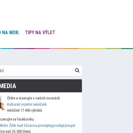
 NA MOR.
TIPY NA VÝLET
MEDIA
Čtěte a inzerujte v našich novinách
Kulturně inzertní měsíčník
měsíčně 17 400 výtisků
Inzerujte na facebooku
Město Žďár nad Sázavou-pronájmy,prodeje,koupě
více než 25 500 členů