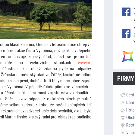
ou hlásit zájemci, kteří se v le
tošním roce chtějí ve
 ročníku akce Čistá Vysočina, což je úklid veřejného
Ten organizuje krajský úřad, hlásit se je možné
o formuláře na webových stránkách
www.kr-
í účastníci akce obdrží zdarma pytle na odpadky.
a Žďársku je městský úřad ve Žďáře, konkrétně odbor
FIRMY
u u silnic první, druhé a třetí třídy mimo obce zajistí
raje Vysočina. V případě úklidu přímo ve vesnicích a
 účastníci úklidu si musí zajistit odvoz odpadků u
Cest
du. Sběr a svoz odpadu z ostatních ploch je nutné
Dům 
 „Máme velkou radost z
toho, že počet sbírajících lidí
Hote
 rekordních dvaadvacet tisíc dobrovolníků, v kraji bylo
l Martin Hyský, krajský radní pro oblast regionálního
Obc
Rest
Viná