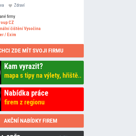
va
Zdraví
ané firmy
roup CZ
nální čištění Vysočina
er / Exim
CHCI ZDE MÍT SVOJI FIRMU
Kam vyrazit?
mapa s tipy na výlety, hřiště..
Nabídka práce
firem z regionu
AKČNÍ NABÍDKY FIREM