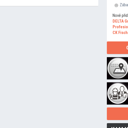
Zába
Nově přid
DELTA G
Profesio
CK Fisch