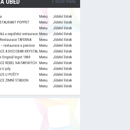
A OBĚD
+ vložit menu
za
Menu
Jídelní lístek
STAURANT POPPET
Menu
Jídelní lístek
Menu
Jídelní lístek
cká a nepálská restaurace
Menu
Jídelní lístek
 Restaurace TÁFERNA
Menu
Jídelní lístek
– restaurace a penzion
Menu
Jídelní lístek
CE A DISCOBAR KRYSTAL
Menu
Jídelní lístek
 Originál Ingot 1869
Menu
Jídelní lístek
CE REBEL NA FARSKÝCH
Menu
Jídelní lístek
 U pily
Menu
Jídelní lístek
CE U POŠTY
Menu
Jídelní lístek
CE ZIMNÍ STADION
Menu
Jídelní lístek
Menu
Jídelní lístek