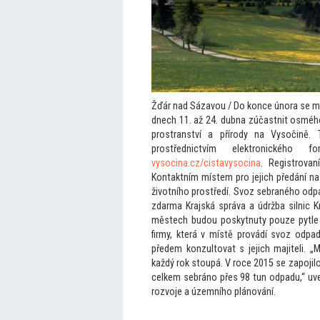
Žďár nad Sázavou / Do konce února se moh
dnech 11. až 24. dubna zúčastnit osmého
prostranství a přírody na Vysočině. 
prostřednictvím elektronickéh
vysocina.cz/cistavysocina
. Registrovan
Kontaktním místem pro jejich předání n
životního prostředí. Svoz sebraného odpad
zdarma Krajská správa a údržba silnic K
městech budou poskytnuty pouze pytle a
firmy, která v místě provádí svoz odpa
předem konzul
tovat s jejich majiteli.
každý rok s
toupá. V roce 2015 se zapojilo
celkem sebráno přes 98 tun odpadu,“ uved
rozvoje a územního plánování.