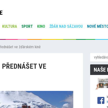
E
KULTURA
SPORT
KINO
ŽĎÁR NAD SÁZAVOU
NOVÉ MĚSTO
řednášet ve žďárském kině
E PŘEDNÁŠET VE
NAŠE 