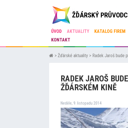
ŽĎÁRSKÝ PRŮVODC
ÚVOD
AKTUALITY
KATALOG FIREM
KONTAKT
>
Žďárské aktuality
>
Radek Jaroš bude p
RADEK JAROŠ BUD
ŽĎÁRSKÉM KINĚ
Neděle, 9. listopadu 2014