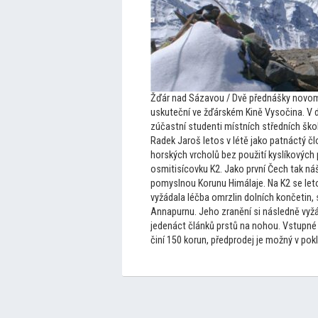
Žďár nad Sázavou / Dvě přednášky novom
uskuteční ve žďárském Kině Vysočina. V d
zúčastní studenti místních středních škol
Radek Jaroš le
tos v létě jako patnáctý č
horských vrcholů bez použití kyslíkových p
osmitisícovku K2. Jako první Čech tak ná
pomyslnou Korunu Himálaje. Na K2 se le
t
vyžádala léčba omrzlin dolních končetin, 
Annapurnu. Jeho zranění si následně vyžád
jedenáct článků prstů na nohou. Vstupn
činí 150 korun, předprodej je možný v pok