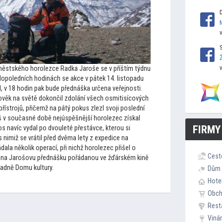
ěstského horolezce Radka Jaroše se v příštím týdnu
opoledních hodinách se akce v pátek 14. lis
topadu
, v 18 hodin pak bude přednáška určena veřejnosti.
lověk na světě dokončil zdolání všech osmitisícových
řístrojů, přičemž na pátý pokus zlezl svoji poslední
š v současné době nejúspěšnější horolezec získal
FIRMY
os navíc vydal po dvouleté přestávce, kterou si
s nimiž se vrátil před dvěma lety z expedice na
ala několik operací, při nichž horolezec přišel o
Cest
é na Jarošovu přednášku pořádanou ve žďárském kině
ladně Domu kultury.
Dům 
Hote
Obc
Rest
Viná