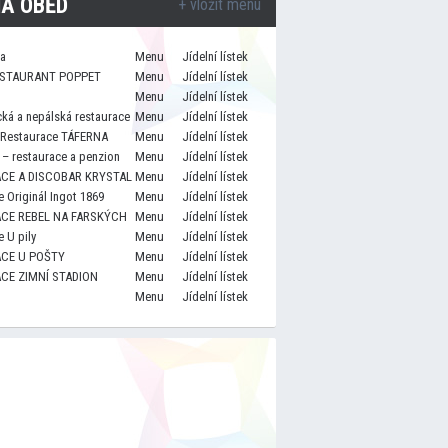
A OBĚD
+ vložit menu
za
Menu
Jídelní lístek
STAURANT POPPET
Menu
Jídelní lístek
Menu
Jídelní lístek
cká a nepálská restaurace
Menu
Jídelní lístek
 Restaurace TÁFERNA
Menu
Jídelní lístek
– restaurace a penzion
Menu
Jídelní lístek
CE A DISCOBAR KRYSTAL
Menu
Jídelní lístek
 Originál Ingot 1869
Menu
Jídelní lístek
CE REBEL NA FARSKÝCH
Menu
Jídelní lístek
 U pily
Menu
Jídelní lístek
CE U POŠTY
Menu
Jídelní lístek
CE ZIMNÍ STADION
Menu
Jídelní lístek
Menu
Jídelní lístek