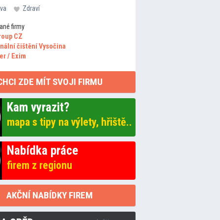
va
Zdraví
ané firmy
roup CZ
nální čištění Vysočina
er / Exim
CHCI ZDE MÍT SVOJI FIRMU
Kam vyrazit?
mapa s tipy na výlety, hřiště..
Nabídka práce
firem z regionu
AKČNÍ NABÍDKY FIREM