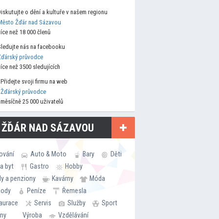
Diskutujte o dění a kultuře v našem regionu
Město Žďár nad Sázavou
více než 18 000 členů
Sledujte nás na facebooku
Žďárský průvodce
více než 3500 sledujících
Přidejte svoji firmu na web
Žďárský průvodce
měsíčně 25 000 uživatelů
 ŽĎÁR NAD SÁZAVOU
ování
Auto & Moto
Bary
Děti
a byt
Gastro
Hobby
ly a penziony
Kavárny
Móda
hody
Peníze
Řemesla
aurace
Servis
Služby
Sport
rny
Výroba
Vzdělávání