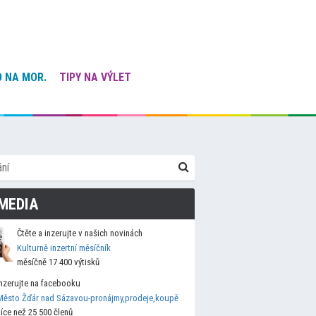
 NA MOR.
TIPY NA VÝLET
MEDIA
Čtěte a inzerujte v našich novinách
Kulturně inzertní měsíčník
měsíčně 17 400 výtisků
Inzerujte na facebooku
Město Žďár nad Sázavou-pronájmy,prodeje,koupě
více než 25 500 členů