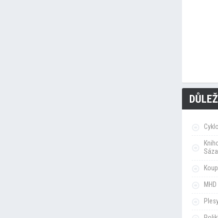
DŮLEŽ
Cykl
Knih
Sáza
Koupa
MHD 
Ples
Poli