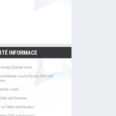
ITÉ INFORMACE
ostezky Žďárské vrchy
ovna Matěje Josefa Sychry Žďár nad
vou
liště v okolí
Žďár nad Sázavou
y ve Žďáře nad Sázavou
klinika Žďár nad Sázavou