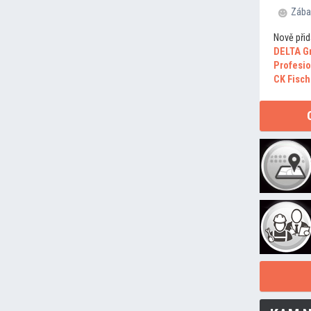
Zába
Nově přid
DELTA G
Profesio
CK Fisch