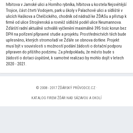
hřbi
tova v Jamské ulici a Horního rybníka, hřbi
tova u kostela Nejsvětější
Trojice, část čtvrti Vodojem, park u školy v Palachově ulici a sídliště v
ulicích Haškova a Chelčického, chodník od nádraží ke ŽĎASu a přístup k
firmě od ulice Strojírenská a rovněž sídliště podél ulice Neumannova.
Žďárští radní aktuálně schválili vyčlenění maximálně 395 tisíc korun bez
DPH na pořízení přípravné studie a projektu. Prostřednictvích těch bude
upřesněno, kterých stromořadí ve Žďáře se obnova dotkne. Projekt
musí být v souvislosti s možností podání žádosti o dotační podporu
připraven do příštího podzimu. Za předpokladu, že měs
to bude s
žádostí o dotaci úspěšné, k samotné realizaci by mohlo dojít v letech
2020 - 2021.
© 2008 - 2017 ŽĎÁRSKÝ PRŮVODCE.CZ ·
KATALOG FIREM ŽĎÁR NAD SÁZAVOU A OKOLÍ