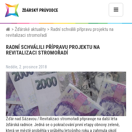
ŽĎÁRSKÝ PRŮVODCE
>
Žďárské aktuality
>
Radní schválili přípravu projektu na
revitalizaci stromořadí
RADNÍ SCHVÁLILI PŘÍPRAVU PROJEKTU NA
REVITALIZACI STROMOŘADÍ
Neděle, 2. prosince 2018
Žďár nad Sázavou / Revitalizaci stromořadí připravuje na další léta
žďárská radnice. Jedná se o pokračování první etapy obnovy zeleně,
která ve městě proběhla v průběhu le
tošního roku a zahrnula okolí