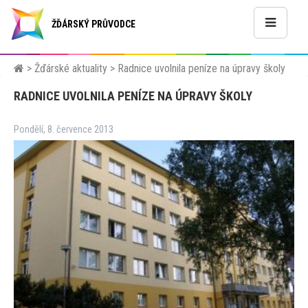
ŽĎÁRSKÝ PRŮVODCE
>
Žďárské aktuality
>
Radnice uvolnila peníze na úpravy školy
RADNICE UVOLNILA PENÍZE NA ÚPRAVY ŠKOLY
Pondělí, 8. července 2013