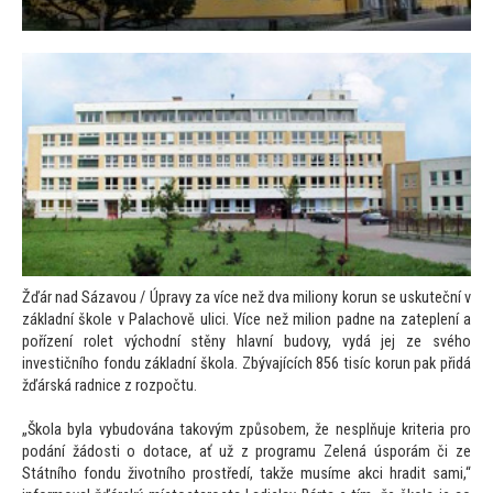
Žďár nad Sázavou / Úpravy za více než dva miliony korun se uskuteční v
základní škole v Palachově ulici. Více než milion padne na zateplení a
pořízení rolet východní stěny hlavní budovy, vydá jej ze svého
investičního fondu základní škola. Zbývajících 856 tisíc korun pak přidá
žďárská radnice z rozpočtu.
„Škola byla vybudována takovým způsobem, že nesplňuje kriteria pro
podání žádosti o dotace, ať už z programu Zelená úsporám či ze
Státního fondu životního prostředí, takže musíme akci hradit sami,“