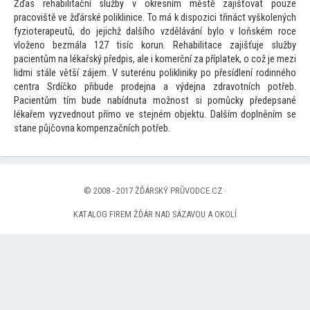
Žďas rehabilitační služby v okresním městě zajišťovat pouze
pracoviště ve žďárské poliklinice. To má k dispozici třináct vyškolených
fyzioterapeutů, do jejichž dalšího vzdělávání bylo v loňském roce
vloženo bezmála 127 tisíc korun. Rehabilitace zajišťuje služby
pacientům na lékařský předpis, ale i komerční za příplatek, o což je mezi
lidmi stále větší zájem. V suterénu polikliniky po přesídlení rodinného
centra Srdíčko přibude prodejna a výdejna zdravotních potřeb.
Pacientům tím bude nabídnuta možnost si pomůcky předepsané
lékařem vyzvednout přímo ve stejném objektu. Dalším doplněním se
stane půjčovna kompenzačních potřeb.
© 2008 - 2017 ŽĎÁRSKÝ PRŮVODCE.CZ ·
KATALOG FIREM ŽĎÁR NAD SÁZAVOU A OKOLÍ