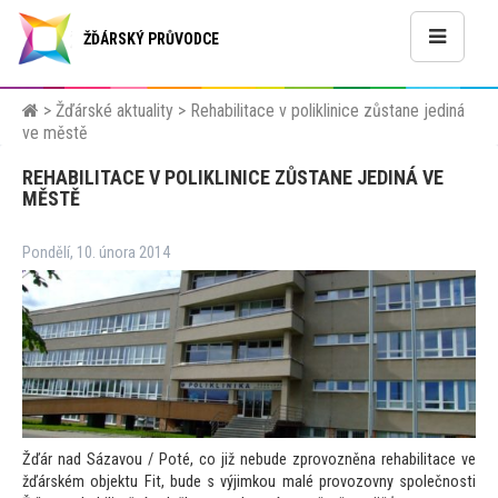
ŽĎÁRSKÝ PRŮVODCE
>
Žďárské aktuality
>
Rehabilitace v poliklinice zůstane jediná
ve městě
REHABILITACE V POLIKLINICE ZŮSTANE JEDINÁ VE
MĚSTĚ
Pondělí, 10. února 2014
Žďár nad Sázavou / Poté, co již nebude zprovozněna rehabilitace ve
žďárském objektu Fit, bude s výjimkou malé provozovny společnosti