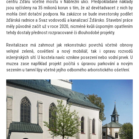
centru Žďáru včetně mostu v Nábřežní ulici. Předpokládané náklady
jsou vyčísleny na 35 milionů korun s tím, že až devětadvacet z nich by
mohla činit dotační podpora. Na zakázce se bude investorsky podílet
žďárská radnice a Svaz vodovodů a kanalizací Žďársko. Stavební práce
měly původně začít už v roce 2020, nicméně kvůli úsporným opatřením
tehdy dostaly přednost rozpracované či dlouhodobé projekty.
Revitalizace má zahrnout jak rekonstrukci povrchů včetně obnovy
veřejné zeleně, osvětlení a nový mobiliář, tak i opravu rozvodů
inženýrských sítí. U kostela navíc vznikne posezení nebo vodní prvek. U
muzea zase například projekt počítá s úpravou parkování a novým
sezením u tamní lípy včetně jejího odborného arboristického ošetření.