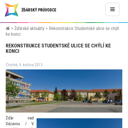
ŽĎÁRSKÝ PRŮVODCE
>
Žďárské aktuality
>
Rekonstrukce Studentské ulice se chýlí
ke konci
REKONSTRUKCE STUDENTSKÉ ULICE SE CHÝLÍ KE
KONCI
Čtvrtek, 9. května 2013
Žďár nad
Sázavou / V