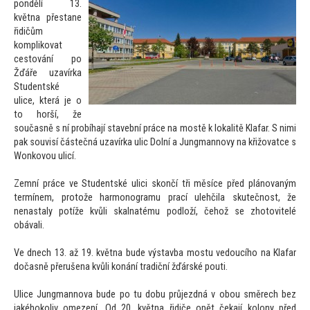
pondělí 13.
května přestane
řidičům
komplikovat
ces
tování po
Žďáře uzavírka
Studentské
ulice, která je o
to horší, že
současně s ní probíhají stavební práce na mostě k lokalitě Klafar. S nimi
pak souvisí částečná uzavírka ulic Dolní a Jungmannovy na křižovatce s
Wonkovou ulicí.
Zemní práce ve Studentské ulici skončí tři měsíce před plánovaným
termínem, pro
tože harmonogramu prací ulehčila skutečnost, že
nenastaly potíže kvůli skalnatému podloží, čehož se zho
tovitelé
obávali.
Ve dnech 13. až 19. května bude výstavba mostu vedoucího na Klafar
dočasně přerušena kvůli konání tradiční žďárské pouti.
Ulice Jungmannova bude po tu dobu průjezdná v obou směrech bez
jakéhokoliv omezení. Od 20. května řidiče opět čekají kolony před