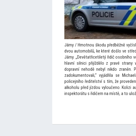
Jámy / Hmotnou škodu předběžně vyčísle
dvou au
tomobilů, ke které došlo ve stře
Jámy. „Devětatřicetiletý řidič osobního v
hlavní silnici přijíždělo z pravé stran
dopravní nehodě nebyl nikdo zraněn. Př
zadokumen
tovali,“ vyjádřila se Micha
policejního ředitelství s tím, že prove
alkoholu před jízdou vyloučeno. Kolizi a
inspek
torátu s řidičem na místě, a
to ulo