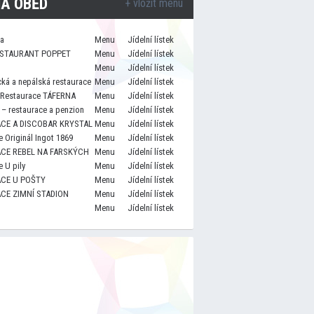
A OBĚD
+ vložit menu
za
Menu
Jídelní lístek
STAURANT POPPET
Menu
Jídelní lístek
Menu
Jídelní lístek
cká a nepálská restaurace
Menu
Jídelní lístek
 Restaurace TÁFERNA
Menu
Jídelní lístek
– restaurace a penzion
Menu
Jídelní lístek
CE A DISCOBAR KRYSTAL
Menu
Jídelní lístek
 Originál Ingot 1869
Menu
Jídelní lístek
CE REBEL NA FARSKÝCH
Menu
Jídelní lístek
 U pily
Menu
Jídelní lístek
CE U POŠTY
Menu
Jídelní lístek
CE ZIMNÍ STADION
Menu
Jídelní lístek
Menu
Jídelní lístek