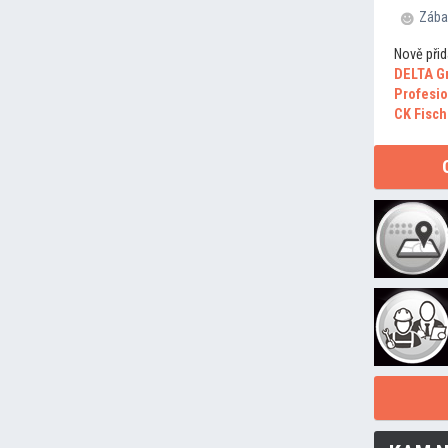
Zába
Nově přid
DELTA G
Profesio
CK Fisch