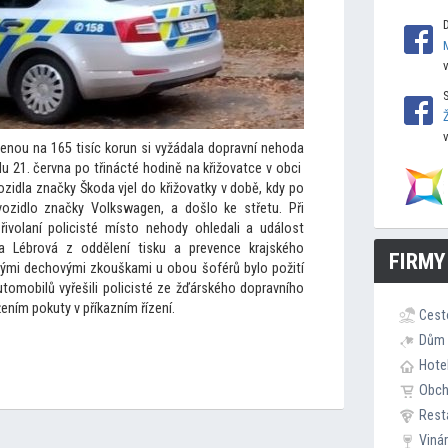
nou na 165 tisíc korun si vyžádala dopravní nehoda
du 21. června po třinácté hodině na křižovatce v obci
ozidla značky Škoda vjel do křižovatky v době, kdy po
y vozidlo značky Volkswagen, a došlo ke střetu. Při
ivolaní policisté mís
to nehody ohledali a událost
ela Lébrová z oddělení tisku a prevence krajského
FIRMY
denými dechovými zkouškami u obou šoférů bylo požití
u
tomobilů vyřešili policisté ze žďárského dopravního
žením pokuty v příkazním řízení.
Cest
Dům 
Hote
Obc
Rest
Viná