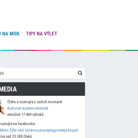
 NA MOR.
TIPY NA VÝLET
MEDIA
Čtěte a inzerujte v našich novinách
Kulturně inzertní měsíčník
měsíčně 17 400 výtisků
Inzerujte na facebooku
Město Žďár nad Sázavou-pronájmy,prodeje,koupě
více než 25 500 členů