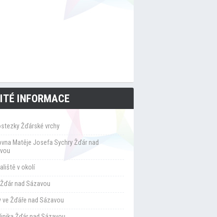
ITÉ INFORMACE
ostezky Žďárské vrchy
ovna Matěje Josefa Sychry Žďár nad
vou
liště v okolí
Žďár nad Sázavou
y ve Žďáře nad Sázavou
klinika Žďár nad Sázavou