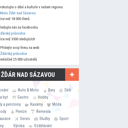
Diskutujte o dění a kultuře v našem regionu
Město Žďár nad Sázavou
více než 18 000 členů
Sledujte nás na facebooku
Žďárský průvodce
více než 3500 sledujících
Přidejte svoji firmu na web
Žďárský průvodce
měsíčně 25 000 uživatelů
 ŽĎÁR NAD SÁZAVOU
ování
Auto & Moto
Bary
Děti
a byt
Gastro
Hobby
ly a penziony
Kavárny
Móda
hody
Peníze
Řemesla
aurace
Servis
Služby
Sport
rny
Výroba
Vzdělávání