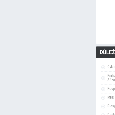
DŮLEŽ
Cykl
Knih
Sáza
Koupa
MHD 
Ples
Poli