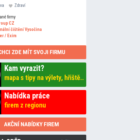
va
Zdraví
ané firmy
roup CZ
nální čištění Vysočina
er / Exim
CHCI ZDE MÍT SVOJI FIRMU
Kam vyrazit?
mapa s tipy na výlety, hřiště..
Nabídka práce
firem z regionu
AKČNÍ NABÍDKY FIREM