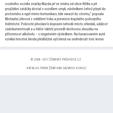
osobního vozidla značky Mazda jel ve směru od obce Křídla a při
projíždění zatáčky dostal s vozidlem smyk, následkem čehož přejel do
protisměru a vyjel mimo komunikaci, kde narazil do stromu,“ popsala
Michaela Lébrová z oddělení tisku a prevence krajského policejního
ředitelství. Policisté přivolaní k dopravní nehodě mís
to ohledali, událost
zadokumen
tovali a u řidiče taktéž provedli dechovou zkoušku na
pří
tomnost alkoholu – s negativním výsledkem. Na havarovaném autě
vznikla hmotná škoda předběžně vyčíslená na sedmdesát tisíc korun.
© 2008 - 2017 ŽĎÁRSKÝ PRŮVODCE.CZ ·
KATALOG FIREM ŽĎÁR NAD SÁZAVOU A OKOLÍ