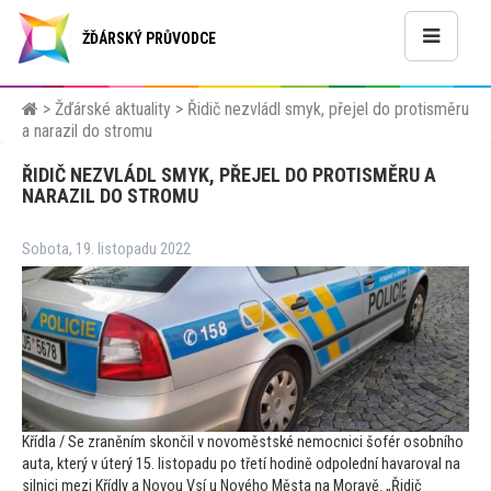
ŽĎÁRSKÝ PRŮVODCE
>
Žďárské aktuality
>
Řidič nezvládl smyk, přejel do protisměru
a narazil do stromu
ŘIDIČ NEZVLÁDL SMYK, PŘEJEL DO PROTISMĚRU A
NARAZIL DO STROMU
Sobota, 19. listopadu 2022
Křídla / Se zraněním skončil v novoměstské nemocnici šofér osobního
auta, který v úterý 15. lis
topadu po třetí hodině odpolední havaroval na
silnici mezi Křídly a Novou Vsí u Nového Města na Moravě. „Řidič