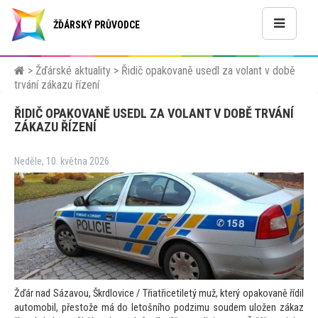
ŽĎÁRSKÝ PRŮVODCE
>
Žďárské aktuality
>
Řidič opakovaně usedl za volant v době
trvání zákazu řízení
ŘIDIČ OPAKOVANĚ USEDL ZA VOLANT V DOBĚ TRVÁNÍ
ZÁKAZU ŘÍZENÍ
Neděle, 10. května 2026
Žďár nad Sázavou, Škrdlovice / Třiatřicetiletý muž, který opakovaně řídil
automobil, přestože má do letošního podzimu soudem uložen zákaz