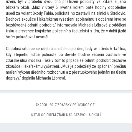
řízení, byl v průběhu dvou dnů přistřižen policisty ve Žďáře a jeho
blízkém okolí. „Muž v úterý 5. května kolem páté hodiny odpoledne
usedl za volant Škody Fabia, policisté ho zastavili na silnici u Škrdlovic.
Dechové zkoušce i lékařskému vyšetření spojenému s odběrem krve se
bezdůvodně odmítl podrobit,“ informovala Michaela Lébrová z oddělení
tisku a prevence krajského policejního ředitelství s tím, že v další jízdě
šofér pokračovat nesměl.
Obdobná situace se odehrála i následující den, tedy ve středu 6. května,
kdy stejného řidiče policisté po deváté hodině večerní zastavili ve
žďárské ulici Brodská. Také v tomto případě se odmítl podrobit dechové
zkoušce i lékařskému vyšetření. „Muž je podezřelý ze spáchání přečinu
maření výkonu úředního rozhodnutí a z přestupkového jednání na úseku
dopravy,“ doplnila Michaela Lébrová.
© 2008 - 2017 ŽĎÁRSKÝ PRŮVODCE.CZ ·
KATALOG FIREM ŽĎÁR NAD SÁZAVOU A OKOLÍ