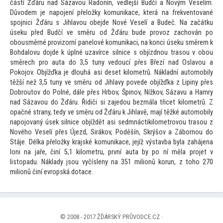
částí Žďáru nad Sázavou Radonín, vedlejší Budčí a Novým Veselím.
Důvodem je napojení přeložky komunikace, která na frekven
tované
spojnici Žďáru s Jihlavou obejde Nové Veselí a Budeč. Na začátku
úseku před Budčí ve směru od Žďáru bude provoz zachován po
obousměrné provizorní panelové komunikaci, na konci úseku směrem k
Bohdalovu dojde k úplné uzavírce silnice s objízdnou trasou v obou
směrech pro auta do 3,5 tuny vedoucí přes Březí nad Oslavou a
Pokojov. Objížďka je dlouhá asi deset kilometrů. Nákladní au
tomobily
těžší než 3,5 tuny ve směru od Jihlavy povede objížďka z Lipiny přes
Dobrou
tov do Polné, dále přes Hrbov, Špinov, Nížkov, Sázavu a Hamry
nad Sázavou do Žďáru. Řidiči si zajedou bezmála třicet kilometrů. Z
opačné strany, tedy ve směru od Žďáru k Jihlavě, mají těžké au
tomobily
napojovaný úsek silnice objíždět asi sedmnáctikilometrovou trasou z
Nového Veselí přes Újezd, Sirákov, Poděšín, Skrýšov a Zábornou do
Stáje. Délka přeložky krajské komunikace, jejíž výstavba byla zahájena
loni na jaře, činí 5,1 kilometru, první auta by po ní měla projet v
lis
topadu. Náklady jsou vyčísleny na 351 milionů korun, z
toho 270
milionů činí evropská dotace.
© 2008 - 2017 ŽĎÁRSKÝ PRŮVODCE.CZ ·