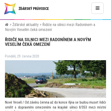
ŽĎÁRSKÝ PRŮVODCE
>
Žďárské aktuality
>
Řidiče na silnici mezi Radonínem a
Novým Veselím čeká omezení
ŘIDIČE NA SILNICI MEZI RADONÍNEM A NOVÝM
VESELÍM ČEKÁ OMEZENÍ
Pondělí, 29. června 2020
Nové Veselí / Od závěru června až do konce října se budou muset řidiči
smířit s dopravními omezeními na krajské silnici II/353 mezi místní