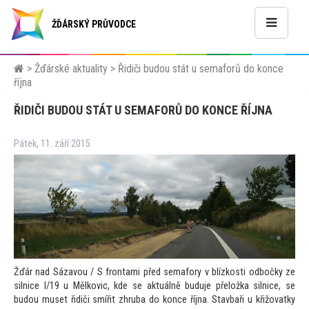
ŽĎÁRSKÝ PRŮVODCE
>
Žďárské aktuality
>
Řidiči budou stát u semaforů do konce
října
ŘIDIČI BUDOU STÁT U SEMAFORŮ DO KONCE ŘÍJNA
Pátek, 11. září 2015
Žďár nad Sázavou / S frontami před semafory v blízkosti odbočky ze
silnice I/19 u Mělkovic, kde se aktuálně buduje přeložka silnice, se
budou muset řidiči smířit zhruba do konce října. Stavbaři u křižovatky