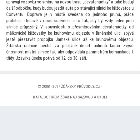
upravují vozovku ve směru na novou trasu „devatenáctky“ a také budují
další odbočku, kudy budou jezdit auta po stávající silnici ke křižovatce u
Conventu. Doprava je v místě svedena do jednoho pruhu, práce
probíhají střídavě v obou směrech, a
to tak, aby byl vždy jeden pruh
silnice průjezdný. V souvislosti s přesměrováním devatenáctky od
mělkovické křižovatky ke kruhovému objezdu v Brněnské ulici zbývá
ještě přestavět propojku Jamské ulice až ke kruhovému objezdu.
Žďárská radnice nechá za přibližně deset milionů korun zvýšit
únosnost místní silnice tak, aby odpovídala parametrům komunikace I.
třídy. Uzavírka úseku potrvá od 12. do 30. září.
© 2008 - 2017 ŽĎÁRSKÝ PRŮVODCE.CZ ·
KATALOG FIREM ŽĎÁR NAD SÁZAVOU A OKOLÍ