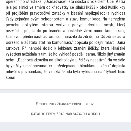
operačního střediska. „Osmadvacetiletá řidička s vozidlem Opel Astra
jela po silnici ve směru od křižovatky se silnicí II/353 k obci Kuklík, kdy
při projíždění pravo
točivé zatáčky v klesání nepřizpůsobila rychlost
jízdy zejména svým schopnostem a stavu komunikace. Na namrzlém
povrchu pokrytém starou vrstvou posypu dostala smyk, který
nezvládla, přejela do protisměru a následně vlevo mimo komunikaci,
kde levou přední částí au
tomobilu narazila do zdi domu. Od zdi se au
to
odrazilo a zůstalo stát na komunikaci,“ popsala policejní mluvčí Dana
Čírtková. Při nehodě došlo k lehkému zranění řidičky, která lékařské
vyšetření nežádala s tím, že ho vyhledá později sama. Nikdo jiný zraněn
nebyl. „Dechová zkouška na alkohol byla u řidičky negativní. Na vozidle
byly užity zimní pneumatiky s předepsanou hloubkou dezénu,“ doplnila
mluvčí s poznámkou, že vzniklá škoda byla vyčíslena na čtyřicet tisíc
korun.
© 2008 - 2017 ŽĎÁRSKÝ PRŮVODCE.CZ ·
KATALOG FIREM ŽĎÁR NAD SÁZAVOU A OKOLÍ