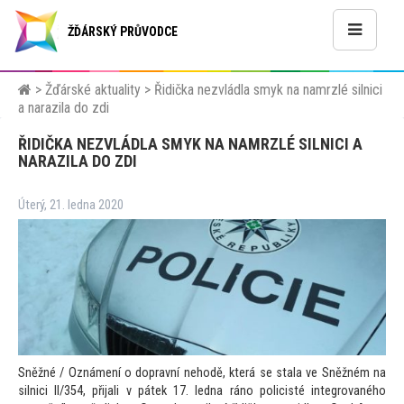
ŽĎÁRSKÝ PRŮVODCE
>
Žďárské aktuality
>
Řidička nezvládla smyk na namrzlé silnici
a narazila do zdi
ŘIDIČKA NEZVLÁDLA SMYK NA NAMRZLÉ SILNICI A
NARAZILA DO ZDI
Úterý, 21. ledna 2020
Sněžné / Oznámení o dopravní nehodě, která se stala ve Sněžném na
silnici II/354, přijali v pátek 17. ledna ráno policisté integrovaného