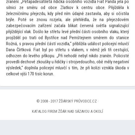
zranění. „Pětapadesátiletá řidička osobního vozidla Fiat P
anda jela po
silnici ze směru od obce Zlatkov k centru obce. Přijížděla k
železničnímu přejezdu, kdy před ním údajně zastavila, aby si očistila
brýle. Poté se znovu rozjela, ale přehlédla, že na přejezdovém
zabezpečovacím zařízení začala blikat červená světla signalizující
přijíždějící vlak. Došlo ke střetu levé přední části osobního vlaku, který
projížděl po trati od Bystřice nad Pernštejnem směrem do stanice
Rožná, s pravou přední částí vozidla,“ přiblížila událost policejní mluvčí
Dana Čírtková. Fiat byl po střetu s vlakem, v němž jeli tři cestující,
odhozen do levého příkopu. „Při nehodě nebyl nikdo zraněn. Policisté
provedli dechové zkoušky u řidičky i strojvedoucího, obě měly negativní
výsledek,“ doplnila policejní mluvčí s tím, že při kolizi vznikla škoda v
celkové výši 170 tisíc korun.
© 2008 - 2017 ŽĎÁRSKÝ PRŮVODCE.CZ ·
KATALOG FIREM ŽĎÁR NAD SÁZAVOU A OKOLÍ