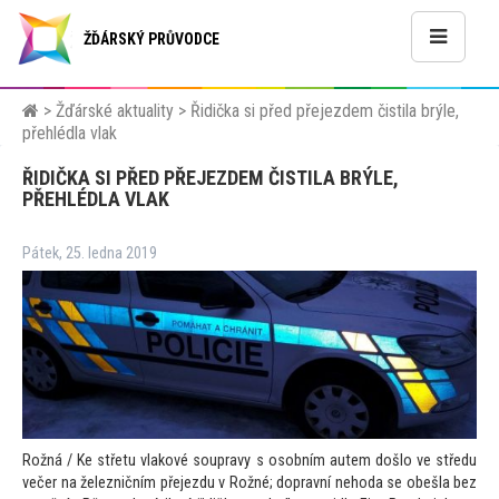
ŽĎÁRSKÝ PRŮVODCE
>
Žďárské aktuality
>
Řidička si před přejezdem čistila brýle,
přehlédla vlak
ŘIDIČKA SI PŘED PŘEJEZDEM ČISTILA BRÝLE,
PŘEHLÉDLA VLAK
Pátek, 25. ledna 2019
Rožná / Ke střetu vlakové soupravy s osobním autem došlo ve středu
večer na železničním přejezdu v Rožné; dopravní nehoda se obešla bez