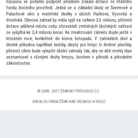
Sázavou se podařilo podpořit příslibem získání dotace se Státního
fondu životního prostředí. Jedná se o základní školy ve Švermově a
Palachově ulici a mateřské školky v ulicích Haškova, Vysocká a
Veselská. Obnova zahrad by měla vyjít na celkem 3,6 milionu, přičemž
dotace udělená městu coby zřizovateli zmíněných školských zařízení
se vyšplhá ke 2,4 milionu korun. Ke zrealizování záměru dojde ještě v
le
tošním roce, konkrétně do konce lis
topadu. V zahradách škol a
školek přibudou například lavičky, úkryty pro hmyz či drobné plastiky,
přičemž cílem bude vylepšit školní zahrady tak, aby se děti mohly lépe
seznamovat s různými druhy hmyzu, životem v přírodě a přírodními
zákoni
tostmi.
© 2008 - 2017 ŽĎÁRSKÝ PRŮVODCE.CZ ·
KATALOG FIREM ŽĎÁR NAD SÁZAVOU A OKOLÍ