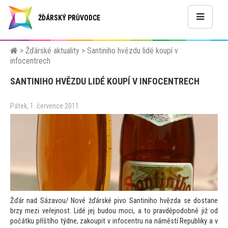
ŽĎÁRSKÝ PRŮVODCE
>
Žďárské aktuality
>
Santiniho hvězdu lidé koupí v
infocentrech
SANTINIHO HVĚZDU LIDÉ KOUPÍ V INFOCENTRECH
Pátek, 1. července 2011
Žďár nad Sázavou/ Nové žďárské pivo Santiniho hvězda se dostane
brzy mezi veřejnost. Lidé jej budou moci, a
to pravděpodobně již od
počátku příštího týdne, zakoupit v infocentru na náměstí Republiky a v