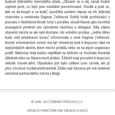
budově žďárského městského úřadu. „Občané se o něj začali hodně
zajímat poté, co bylo pivo mediálně prezen
tované. Chodili a ptali se,
kde se dá koupit a za kolik,“ vysvětlila uvedení nápoje na trh žďárská
starostka a sená
torka Dagmar Zvěřinová. Světlý ležák pocházející z
pivovaru v Havlíčkově Brodě
totiž z počátku sloužil hlavně jako neotřelý
propagační předmět pro významné návštěvy a delegace. Díky zájmu
obyvatel města se ale nyní dostane i do volného prodeje. „Jedna láhev
bude stát pětadvacet korun,“ informovala o ceně Dagmar Zvěřinová.
Kromě informačních center má být chmelový mok k dispozici také na
nejrůznějších akcích, které měs
to pořádá, nebo se na jejich organizaci
podílí. Nabízeny tedy budou například na blížícím se festivalu Horácký
džbánek nebo na Slavnostech jeřabin. Žďárští mají prozatím k dispozici
několik s
tovek lahví. Objednáno jich bylo celkem osm s
tovek, ale již
přes s
to kusů rozdali představitelé Žďáru nad Sázavou při své nedávné
návštěvě partnerského města v Belgii.
© 2008 - 2017 ŽĎÁRSKÝ PRŮVODCE.CZ ·
KATALOG FIREM ŽĎÁR NAD SÁZAVOU A OKOLÍ