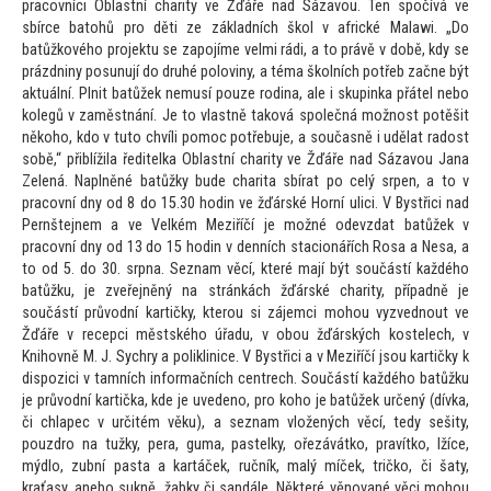
pracovníci Oblastní charity ve Žďáře nad Sázavou. Ten spočívá ve
sbírce ba
tohů pro děti ze základních škol v africké Malawi. „Do
batůžkového projektu se zapojíme velmi rádi, a
to právě v době, kdy se
prázdniny posunují do druhé poloviny, a téma školních potřeb začne být
aktuální. Plnit batůžek nemusí pouze rodina, ale i skupinka přátel nebo
kolegů v zaměstnání. Je
to vlastně taková společná možnost potěšit
někoho, kdo v tu
to chvíli pomoc potřebuje, a současně i udělat radost
sobě,“ přiblížila ředitelka Oblastní charity ve Žďáře nad Sázavou Jana
Zelená. Naplněné batůžky bude charita sbírat po celý srpen, a
to v
pracovní dny od 8 do 15.30 hodin ve žďárské Horní ulici. V Bystřici nad
Pernštejnem a ve Velkém Meziříčí je možné odevzdat batůžek v
pracovní dny od 13 do 15 hodin v denních stacionářích Rosa a Nesa, a
to od 5. do 30. srpna. Seznam věcí, které mají být součástí každého
batůžku, je zveřejněný na stránkách žďárské charity, případně je
součástí průvodní kartičky, kterou si zájemci mohou vyzvednout ve
Žďáře v recepci městského úřadu, v obou žďárských kostelech, v
Knihovně M. J. Sychry a poliklinice. V Bystřici a v Meziříčí jsou kartičky k
dispozici v tamních informačních centrech. Součástí každého batůžku
je průvodní kartička, kde je uvedeno, pro koho je batůžek určený (dívka,
či chlapec v určitém věku), a seznam vložených věcí, tedy sešity,
pouzdro na tužky, pera, guma, pastelky, ořezávátko, pravítko, lžíce,
mýdlo, zubní pasta a kartáček, ručník, malý míček, tričko, či šaty,
kraťasy, anebo sukně, žabky či s
andále. Některé věnované věci mohou