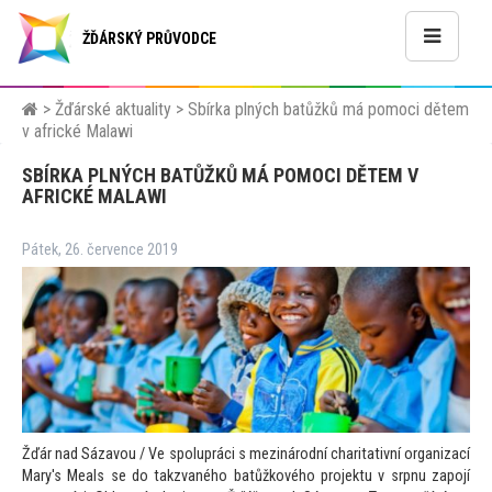
ŽĎÁRSKÝ PRŮVODCE
>
Žďárské aktuality
>
Sbírka plných batůžků má pomoci dětem
v africké Malawi
SBÍRKA PLNÝCH BATŮŽKŮ MÁ POMOCI DĚTEM V
AFRICKÉ MALAWI
Pátek, 26. července 2019
Žďár nad Sázavou / Ve spolupráci s mezinárodní charitativní organizací
Mary's Meals se do takzvaného batůžkového projektu v srpnu zapojí