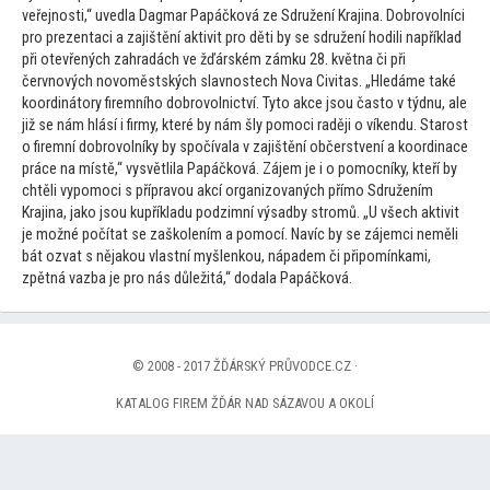
veřejnosti,“ uvedla Dagmar Papáčková ze Sdružení Krajina. Dobrovolníci
pro prezentaci a zajištění aktivit pro děti by se sdružení hodili například
při otevřených zahradách ve žďárském zámku 28. května či při
červnových novoměstských slavnostech Nova Civitas. „Hledáme také
koordiná
tory firemního dobrovolnictví. Ty
to akce jsou čas
to v týdnu, ale
již se nám hlásí i firmy, které by nám šly pomoci raději o víkendu. Starost
o firemní dobrovolníky by spočívala v zajištění občerstvení a koordinace
práce na místě,“ vysvětlila Papáčková. Zájem je i o pomocníky, kteří by
chtěli vypomoci s přípravou akcí organizovaných přímo Sdružením
Krajina, jako jsou kupříkladu podzimní výsadby stromů. „U všech aktivit
je možné počítat se zaškolením a pomocí. Navíc by se zájemci neměli
bát ozvat s nějakou vlastní myšlenkou, nápadem či připomínkami,
zpětná vazba je pro nás důležitá,“ dodala Papáčková.
© 2008 - 2017 ŽĎÁRSKÝ PRŮVODCE.CZ ·
KATALOG FIREM ŽĎÁR NAD SÁZAVOU A OKOLÍ