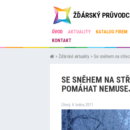
ŽĎÁRSKÝ PRŮVODC
ÚVOD
AKTUALITY
KATALOG FIREM
KONTAKT
>
Žďárské aktuality
>
Se sněhem na střec
SE SNĚHEM NA STŘ
POMÁHAT NEMUSE
Úterý, 4. ledna 2011