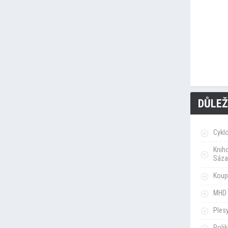
DŮLEŽ
Cykl
Knih
Sáza
Koupa
MHD 
Ples
Poli