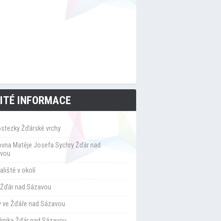
ITÉ INFORMACE
ostezky Žďárské vrchy
ovna Matěje Josefa Sychry Žďár nad
vou
liště v okolí
Žďár nad Sázavou
y ve Žďáře nad Sázavou
klinika Žďár nad Sázavou