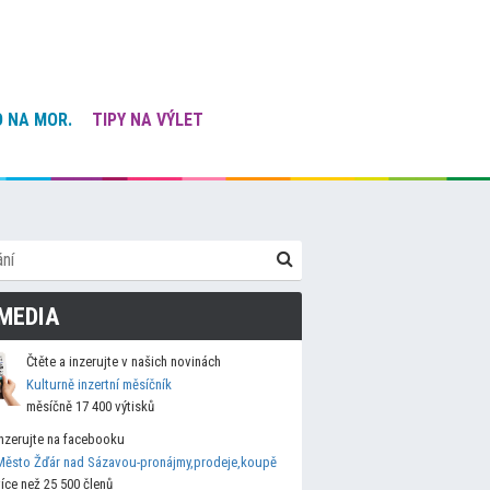
 NA MOR.
TIPY NA VÝLET
MEDIA
Čtěte a inzerujte v našich novinách
Kulturně inzertní měsíčník
měsíčně 17 400 výtisků
Inzerujte na facebooku
Město Žďár nad Sázavou-pronájmy,prodeje,koupě
více než 25 500 členů