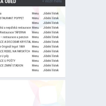
A OBĚD
+ vložit menu
za
Menu
Jídelní lístek
STAURANT POPPET
Menu
Jídelní lístek
Menu
Jídelní lístek
cká a nepálská restaurace
Menu
Jídelní lístek
 Restaurace TÁFERNA
Menu
Jídelní lístek
– restaurace a penzion
Menu
Jídelní lístek
CE A DISCOBAR KRYSTAL
Menu
Jídelní lístek
 Originál Ingot 1869
Menu
Jídelní lístek
CE REBEL NA FARSKÝCH
Menu
Jídelní lístek
 U pily
Menu
Jídelní lístek
CE U POŠTY
Menu
Jídelní lístek
CE ZIMNÍ STADION
Menu
Jídelní lístek
Menu
Jídelní lístek