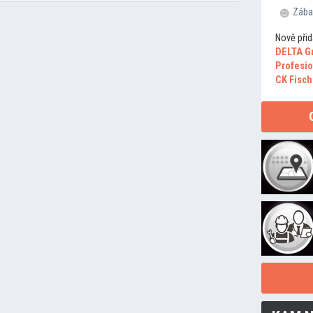
Zába
Nově přid
DELTA G
Profesio
CK Fisch