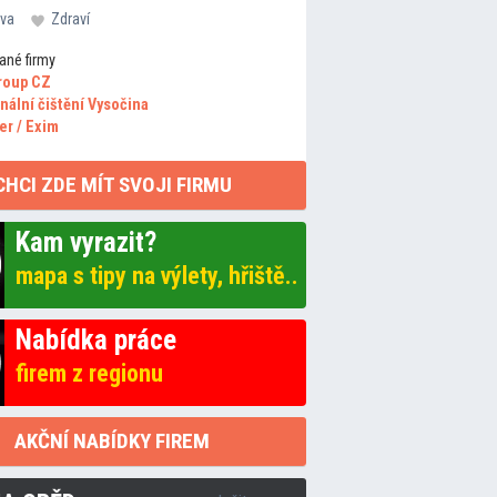
va
Zdraví
ané firmy
roup CZ
nální čištění Vysočina
er / Exim
CHCI ZDE MÍT SVOJI FIRMU
Kam vyrazit?
mapa s tipy na výlety, hřiště..
Nabídka práce
firem z regionu
AKČNÍ NABÍDKY FIREM