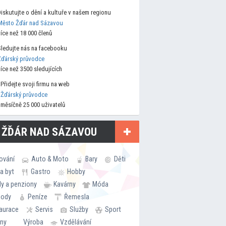
Diskutujte o dění a kultuře v našem regionu
Město Žďár nad Sázavou
více než 18 000 členů
Sledujte nás na facebooku
Žďárský průvodce
více než 3500 sledujících
Přidejte svoji firmu na web
Žďárský průvodce
měsíčně 25 000 uživatelů
 ŽĎÁR NAD SÁZAVOU
ování
Auto & Moto
Bary
Děti
a byt
Gastro
Hobby
ly a penziony
Kavárny
Móda
hody
Peníze
Řemesla
aurace
Servis
Služby
Sport
rny
Výroba
Vzdělávání