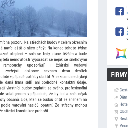
mít na pozoru. Na střechách budov v celém okresním
má navíc ještě o něco přibýt. Na konec
toho
to týdne
razné oteplení – sníh se tedy stane těžším a bude
jitelů nemovi
tostí vypořádat se nějak se sněhovými
mi rampouchy upozorňují i žďárské webové
i zveřejnili dokonce seznam dvou desítek
FIRMY
u lidé v případě potřeby obrátit. V seznamu nechybějí
 daná firma sídlí, ani podrobné kontaktní údaje.
jí vlastníci budov zaplatit ze svého, profesionální
Cest
lidé volat jenom v případech, že by led a sníh nějak
Dům 
oty občanů. Lidé, kteří se budou chtít se sněhem na
Hote
 podle varování hasičů opatrní. Ze střechy mohou
 střešní konstrukce probořit.
Obc
Rest
Viná