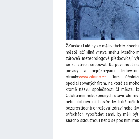
Žďársko/ Lidé by se měli v těch
to dnech 
městě leží silná vrstva sněhu, kterého 
zároveň meteorologové předpovídají vý
se ze střech sesouvat. Na povinnost ma
převisy a nejrůznějšími ledový
stránky
www.zdarns.cz
. Tam úředníc
specializovaných firem, na které se moho
kromě názvu společnosti či města, kde
Odstranění nebezpečných stavů ale muse
nebo dobrovolné hasiče by
totiž měli 
bezprostředně ohrožoval zdraví nebo živ
střechách vypořádat sami, by měli být
snadno sklouznout nebo se pod nimi může