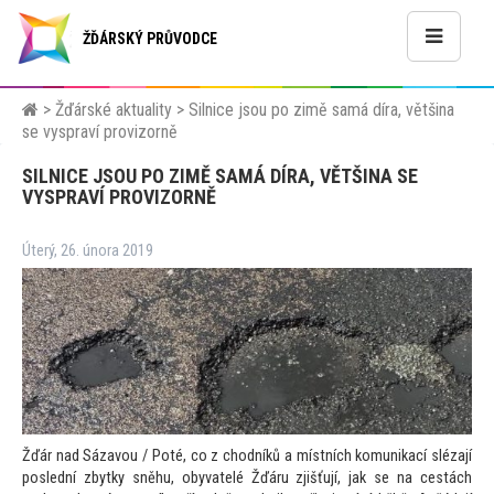
ŽĎÁRSKÝ PRŮVODCE
>
Žďárské aktuality
>
Silnice jsou po zimě samá díra, většina
se vyspraví provizorně
SILNICE JSOU PO ZIMĚ SAMÁ DÍRA, VĚTŠINA SE
VYSPRAVÍ PROVIZORNĚ
Úterý, 26. února 2019
Žďár nad Sázavou / Poté, co z chodníků a místních komunikací slézají
poslední zbytky sněhu, obyvatelé Žďáru zjišťují, jak se na cestách