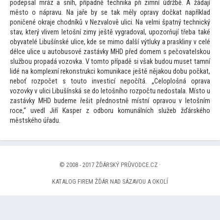
podepsal mráz a sníh, případně technika při zimní údržbě. A žádají
měs
to o nápravu. Na jaře by se tak měly opravy dočkat například
poničené okraje chodníků v Nezvalově ulici. Na velmi špatný technický
stav, který vlivem le
tošní zimy ještě vygradoval, upozorňují třeba také
obyvatelé Libušínské ulice, kde se mimo další výtluky a praskliny v celé
délce ulice u au
tobusové zastávky MHD před domem s pečovatelskou
službou propadá vozovka. V
tom
to případě si však budou muset tamní
lidé na komplexní rekonstrukci komunikace ještě nějakou dobu počkat,
neboť rozpočet s
tou
to investicí nepočítá. „Celoplošná oprava
vozovky v ulici Libušínská se do le
tošního rozpočtu nedostala. Mís
to u
zastávky MHD budeme řešit přednostně místní opravou v le
tošním
roce,“ uvedl Jiří Kasper z odboru komunálních služeb žďárského
městského úřadu.
© 2008 - 2017 ŽĎÁRSKÝ PRŮVODCE.CZ ·
KATALOG FIREM ŽĎÁR NAD SÁZAVOU A OKOLÍ