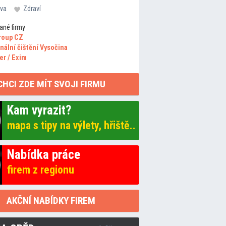
va
Zdraví
ané firmy
roup CZ
nální čištění Vysočina
er / Exim
CHCI ZDE MÍT SVOJI FIRMU
Kam vyrazit?
mapa s tipy na výlety, hřiště..
Nabídka práce
firem z regionu
AKČNÍ NABÍDKY FIREM