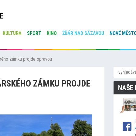
E
KULTURA
SPORT
KINO
ŽĎÁR NAD SÁZAVOU
NOVÉ MĚSTO
ského zámku projde opravou
ĎÁRSKÉHO ZÁMKU PROJDE
NAŠE 