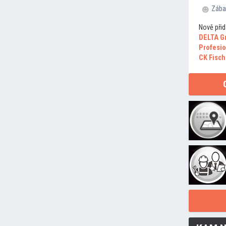
Zába
Nově přid
DELTA G
Profesio
CK Fisch