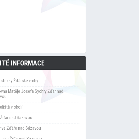
ITÉ INFORMACE
ostezky Žďárské vrchy
ovna Matěje Josefa Sychry Žďár nad
vou
liště v okolí
Žďár nad Sázavou
y ve Žďáře nad Sázavou
klinika Žďár nad Sázavou