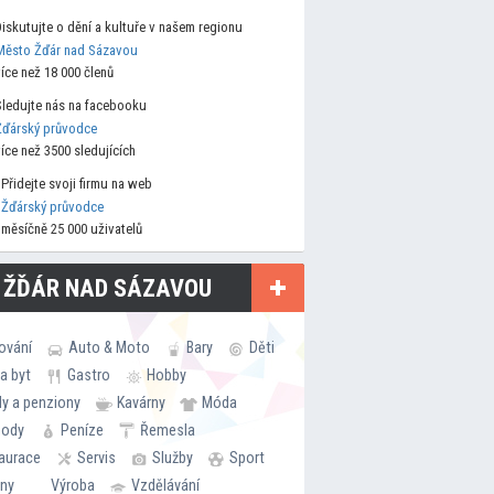
Diskutujte o dění a kultuře v našem regionu
Město Žďár nad Sázavou
více než 18 000 členů
Sledujte nás na facebooku
Žďárský průvodce
více než 3500 sledujících
Přidejte svoji firmu na web
Žďárský průvodce
měsíčně 25 000 uživatelů
 ŽĎÁR NAD SÁZAVOU
ování
Auto & Moto
Bary
Děti
a byt
Gastro
Hobby
ly a penziony
Kavárny
Móda
hody
Peníze
Řemesla
aurace
Servis
Služby
Sport
rny
Výroba
Vzdělávání