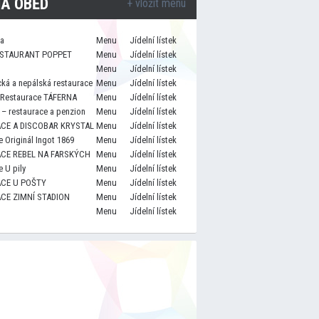
A OBĚD
+ vložit menu
za
Menu
Jídelní lístek
STAURANT POPPET
Menu
Jídelní lístek
Menu
Jídelní lístek
cká a nepálská restaurace
Menu
Jídelní lístek
 Restaurace TÁFERNA
Menu
Jídelní lístek
– restaurace a penzion
Menu
Jídelní lístek
CE A DISCOBAR KRYSTAL
Menu
Jídelní lístek
 Originál Ingot 1869
Menu
Jídelní lístek
CE REBEL NA FARSKÝCH
Menu
Jídelní lístek
 U pily
Menu
Jídelní lístek
CE U POŠTY
Menu
Jídelní lístek
CE ZIMNÍ STADION
Menu
Jídelní lístek
Menu
Jídelní lístek