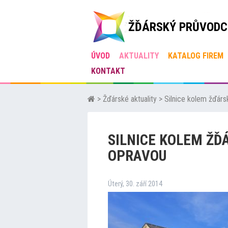
ŽĎÁRSKÝ PRŮVODC
ÚVOD
AKTUALITY
KATALOG FIREM
KONTAKT
>
Žďárské aktuality
>
Silnice kolem žďár
SILNICE KOLEM Ž
OPRAVOU
Úterý, 30. září 2014