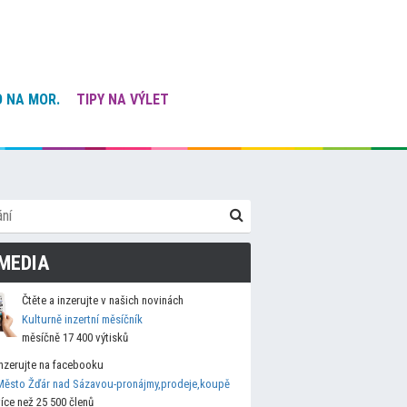
 NA MOR.
TIPY NA VÝLET
MEDIA
Čtěte a inzerujte v našich novinách
Kulturně inzertní měsíčník
měsíčně 17 400 výtisků
Inzerujte na facebooku
Město Žďár nad Sázavou-pronájmy,prodeje,koupě
více než 25 500 členů