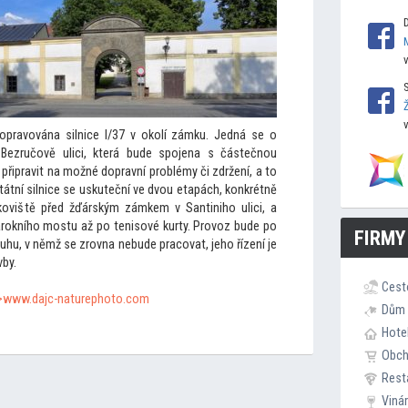
opravována silnice I/37 v okolí zámku. Jedná se o
 Bezručově ulici, která bude spojena s částečnou
 připravit na možné dopravní problémy či zdržení, a
to
átní silnice se uskuteční ve dvou etapách, konkrétně
koviště před žďárským zámkem v Santiniho ulici, a
arokního mostu až po tenisové kurty. Provoz bude po
FIRMY
uhu, v němž se zrovna nebude pracovat, jeho řízení je
by.
Cest
">www.dajc-naturepho
to.com
Dům 
Hote
Obc
Rest
Viná