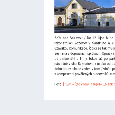
Žďár nad Sázavou / Do 12. října bude 
rekonstrukci vozovky v Santiniho a v
uzavírkou komunikace. Řidiči se tak musí
zejména v dopravních špičkách. Opravy st
od parkoviště u firmy Tokoz až po par
následně v ulici Bezručova v úseku od b
dobu oprav silnice veden v
tom jízdním pr
v kompetenci pověřených pracovníků stav
Fo
to:
["\'///\'="];
to.com/" target="_blank