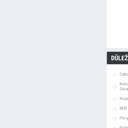
DŮLEŽ
Cykl
Knih
Sáza
Koupa
MHD 
Ples
Poli