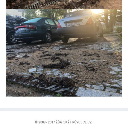
© 2008 - 2017 ŽĎÁRSKÝ PRŮVODCE.CZ ·