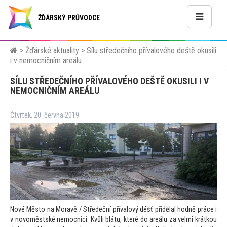
ŽĎÁRSKÝ PRŮVODCE
>
Žďárské aktuality
>
Sílu středečního přívalového deště okusili
i v nemocničním areálu
SÍLU STŘEDEČNÍHO PŘÍVALOVÉHO DEŠTĚ OKUSILI I V
NEMOCNIČNÍM AREÁLU
Čtvrtek, 20. června 2019
Nové Měs
to na Moravě / Středeční přívalový déšť přidělal hodně práce i
v novoměstské nemocnici. Kvůli blátu, které do areálu za velmi krátkou