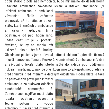
dobu steklo z pole nad nemocnicí, bude minimálně do deseti hodin
uzavřena ambulance závodního lékaře a infekční ambulance.
„V
infekční ambulanci a ambulanci
závodního lékaře začneme
ordinovat, až
to situace dovolí.
Blá
to, které znečistilo ambulance
a čekárny, úklidová firma
odstraňuje od pěti hodin ráno.
Jedna část už je v pořádku.
Myslíme, že by
to mohlo být
uklizené okolo desáté hodiny.
Objednané pacienty jsme obvolali, situaci chápou,“ upřesnila tisková
mluvčí nemocnice Tamara Pecková. Kromě interiérů ambulancí infekční
a závodního lékaře blá
to steklo ještě do sklepa pod oddělením
nukleární medicíny. „Jinak jde o venkovní pros
tory. Největší nepořádek je
před chirurgií, před interním a dětským oddělením.
Hodně bláta je také
na parkovištích právě před infekční
ambulancí a za budovou oddělení
dlouhodobě nemocných 3.
Zaměstnanci nejdříve musí blá
to
lopatami odstranit, odvézt a
teprve po
tom ho vodou
spláchnout. Začali před interním a