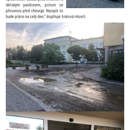
dětským pavilonem, po
tom se
přesunou před chirurgii. Nejspíš
to
bude práce na celý den,“ doplňuje tisková mluvčí.