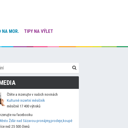
 NA MOR.
TIPY NA VÝLET
MEDIA
Čtěte a inzerujte v našich novinách
Kulturně inzertní měsíčník
měsíčně 17 400 výtisků
Inzerujte na facebooku
Město Žďár nad Sázavou-pronájmy,prodeje,koupě
více než 25 500 členů