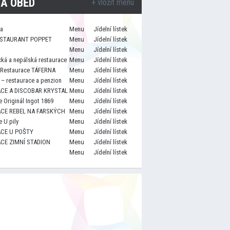
A OBĚD
+ vložit menu
za
Menu
Jídelní lístek
STAURANT POPPET
Menu
Jídelní lístek
Menu
Jídelní lístek
cká a nepálská restaurace
Menu
Jídelní lístek
 Restaurace TÁFERNA
Menu
Jídelní lístek
– restaurace a penzion
Menu
Jídelní lístek
CE A DISCOBAR KRYSTAL
Menu
Jídelní lístek
 Originál Ingot 1869
Menu
Jídelní lístek
CE REBEL NA FARSKÝCH
Menu
Jídelní lístek
 U pily
Menu
Jídelní lístek
CE U POŠTY
Menu
Jídelní lístek
CE ZIMNÍ STADION
Menu
Jídelní lístek
Menu
Jídelní lístek