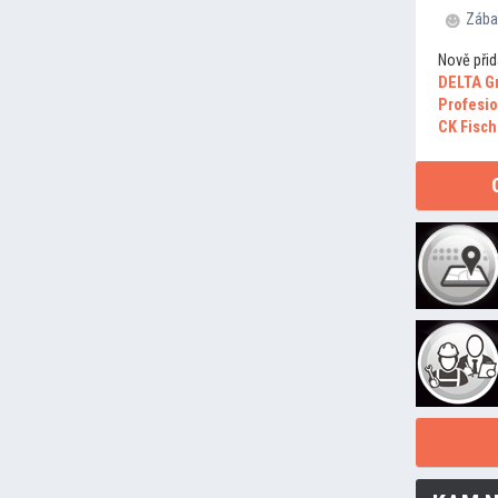
Zába
Nově přid
DELTA G
Profesio
CK Fisch