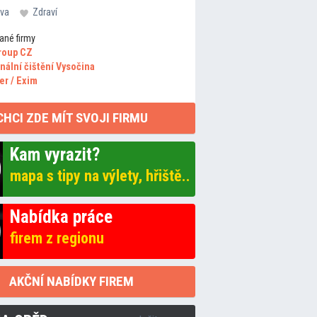
va
Zdraví
ané firmy
roup CZ
nální čištění Vysočina
er / Exim
CHCI ZDE MÍT SVOJI FIRMU
Kam vyrazit?
mapa s tipy na výlety, hřiště..
Nabídka práce
firem z regionu
AKČNÍ NABÍDKY FIREM