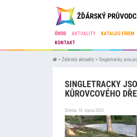
ŽĎÁRSKÝ PRŮVODC
ÚVOD
AKTUALITY
KATALOG FIREM
KONTAKT
>
Žďárské aktuality
>
Singletracky jsou p
SINGLETRACKY JSO
KŮROVCOVÉHO DŘE
Středa, 16. srpna 2023