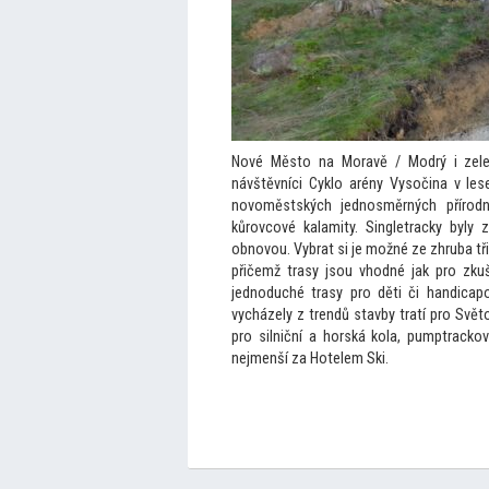
Nové Město na Moravě / Modrý i zele
návštěvníci Cyklo arény Vysočina v l
novoměstských jednosměrných přírodní
kůrovcové kalamity. Singletracky byly
obnovou. Vybrat si je možné ze zhruba tř
přičemž trasy jsou vhodné jak pro zkuš
jednoduché trasy pro děti či handicapov
vycházely z trendů stavby tratí pro Svět
pro silniční a horská kola, pumptracko
nejmenší za Hotelem Ski.