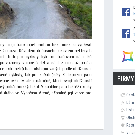
ný singletrack opět mohou bez omezení využívat
ese Ochoza. Důvodem dočasného uzavření některých
ch tratí pro cyklisty bylo odstraňování následků
 zprovozněny v roce 2014 a část z nich už prošla
iceti kilometrů tras odstupňovaných podle obtížnosti,
ené cyklisty, tak pro začátečníky. K dispozici jsou
FIRMY
ané cyklisty, ale i náročné, které svojí obtížností
ový pohár horských kol. V nabídce jsou taktéž okruhy
vá dráha ve Vysočina Areně, případně její verze pro
Cest
Dům 
Hote
Obc
Rest
Viná