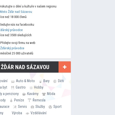
Diskutujte o dění a kultuře v našem regionu
Město Žďár nad Sázavou
více než 18 000 členů
Sledujte nás na facebooku
Žďárský průvodce
více než 3500 sledujících
Přidejte svoji firmu na web
Žďárský průvodce
měsíčně 25 000 uživatelů
 ŽĎÁR NAD SÁZAVOU
ování
Auto & Moto
Bary
Děti
a byt
Gastro
Hobby
ly a penziony
Kavárny
Móda
hody
Peníze
Řemesla
aurace
Servis
Služby
Sport
rny
Výroba
Vzdělávání