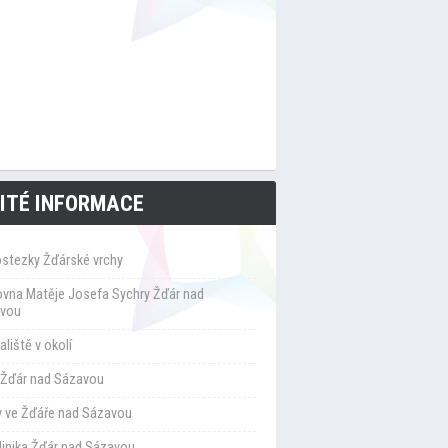
ITÉ INFORMACE
ostezky Žďárské vrchy
ovna Matěje Josefa Sychry Žďár nad
vou
liště v okolí
Žďár nad Sázavou
y ve Žďáře nad Sázavou
klinika Žďár nad Sázavou