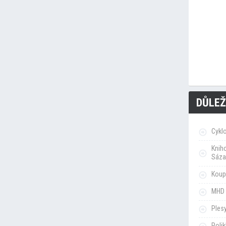
DŮLEŽ
Cykl
Knih
Sáza
Koupa
MHD 
Ples
Poli