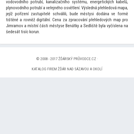
vodovodního potrubí, kanalizačního systému, energetických kabelů,
plynovodního potrubí a veřejného osvětlení. Výsledná přehledová mapa,
jejíž pořízení zastupitelé schválili, bude městysi dodána ve formě
tištěné a rovněž digitální. Cena za zpracování přehledových map pro
Jimramov a místní části městyse Benátky a Sedliště byla vyčíslena na
šedesát tisíc korun.
© 2008 - 2017 ŽĎÁRSKÝ PRŮVODCE.CZ ·
KATALOG FIREM ŽĎÁR NAD SÁZAVOU A OKOLÍ