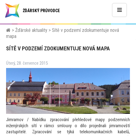
ŽĎÁRSKÝ PRŮVODCE
>
Žďárské aktuality
>
Sítě v podzemí zdokumentuje nová
mapa
SÍTĚ V PODZEMÍ ZDOKUMENTUJE NOVÁ MAPA
Úterý, 28. července 2015
Jimramov / Nabídku zpracování přehledové mapy podzemních
inženýrských sítí v rámci smlouvy o dílo projednali jimramovští
zastupitelé. Zpracování se týká telekomunikačních kabelů,