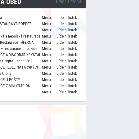
A OBĚD
+ vložit menu
za
Menu
Jídelní lístek
STAURANT POPPET
Menu
Jídelní lístek
Menu
Jídelní lístek
cká a nepálská restaurace
Menu
Jídelní lístek
 Restaurace TÁFERNA
Menu
Jídelní lístek
– restaurace a penzion
Menu
Jídelní lístek
CE A DISCOBAR KRYSTAL
Menu
Jídelní lístek
 Originál Ingot 1869
Menu
Jídelní lístek
CE REBEL NA FARSKÝCH
Menu
Jídelní lístek
 U pily
Menu
Jídelní lístek
CE U POŠTY
Menu
Jídelní lístek
CE ZIMNÍ STADION
Menu
Jídelní lístek
Menu
Jídelní lístek