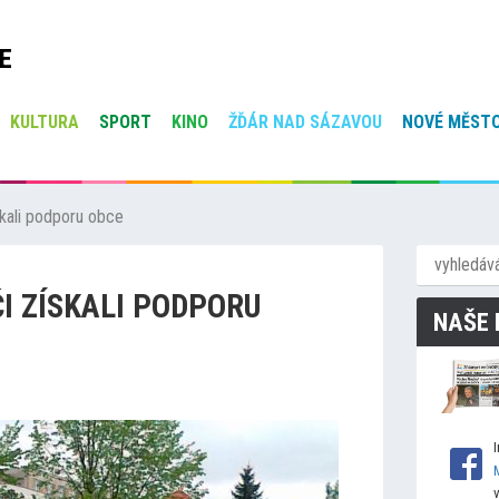
E
KULTURA
SPORT
KINO
ŽĎÁR NAD SÁZAVOU
NOVÉ MĚSTO
ískali podporu obce
I ZÍSKALI PODPORU
NAŠE 