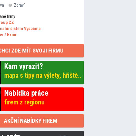
va
Zdraví
ané firmy
roup CZ
nální čištění Vysočina
er / Exim
CHCI ZDE MÍT SVOJI FIRMU
Kam vyrazit?
mapa s tipy na výlety, hřiště..
Nabídka práce
firem z regionu
AKČNÍ NABÍDKY FIREM