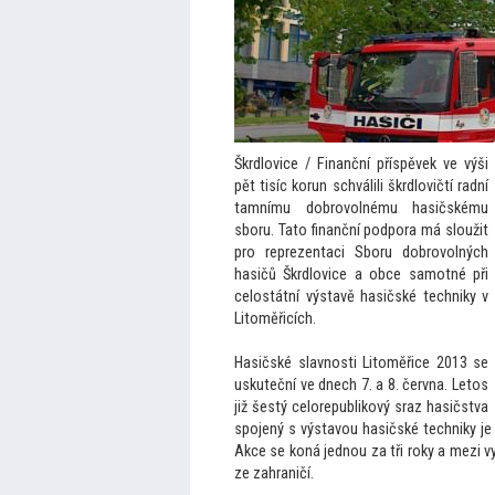
Škrdlovice / Finanční příspěvek ve výši
pět tisíc korun schválili škrdlovičtí radní
tamnímu dobrovolnému hasičskému
sboru. Ta
to finanční podpora má sloužit
pro reprezentaci Sboru dobrovolných
hasičů Škrdlovice a obce samotné při
celostátní výstavě hasičské techniky v
Li
toměřicích.
Hasičské slavnosti Li
toměřice 2013 se
uskuteční ve dnech 7. a 8. června. Le
tos
již šestý celorepublikový sraz hasičstva
spojený s výstavou hasičské techniky j
Akce se koná jednou za tři roky a mezi 
ze zahraničí.