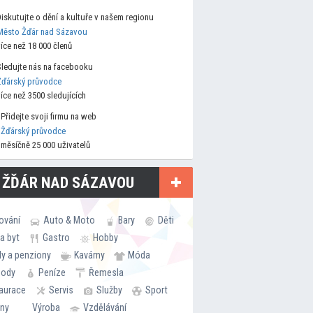
Diskutujte o dění a kultuře v našem regionu
Město Žďár nad Sázavou
více než 18 000 členů
Sledujte nás na facebooku
Žďárský průvodce
více než 3500 sledujících
Přidejte svoji firmu na web
Žďárský průvodce
měsíčně 25 000 uživatelů
 ŽĎÁR NAD SÁZAVOU
ování
Auto & Moto
Bary
Děti
a byt
Gastro
Hobby
ly a penziony
Kavárny
Móda
hody
Peníze
Řemesla
aurace
Servis
Služby
Sport
rny
Výroba
Vzdělávání