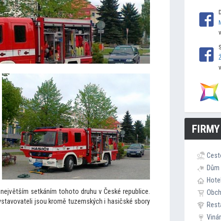
FIRMY
Cest
Dům 
Hote
e největším setkáním
toho
to druhu v České republice.
Obc
vystavovateli jsou kromě tuzemských i hasičské sbory
Rest
Viná