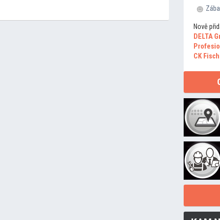
Zába
Nově přid
DELTA G
Profesio
CK Fisch