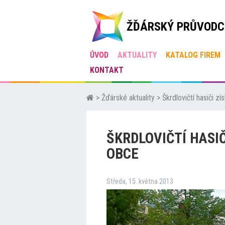
ŽĎÁRSKÝ PRŮVODC
ÚVOD
AKTUALITY
KATALOG FIREM
KONTAKT
>
Žďárské aktuality
>
Škrdlovičtí hasiči z
ŠKRDLOVIČTÍ HASIČ
OBCE
Středa, 15. května 2013