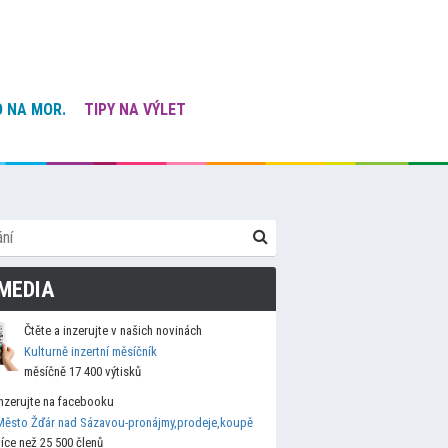
 NA MOR.
TIPY NA VÝLET
MEDIA
Čtěte a inzerujte v našich novinách
Kulturně inzertní měsíčník
měsíčně 17 400 výtisků
Inzerujte na facebooku
Město Žďár nad Sázavou-pronájmy,prodeje,koupě
více než 25 500 členů