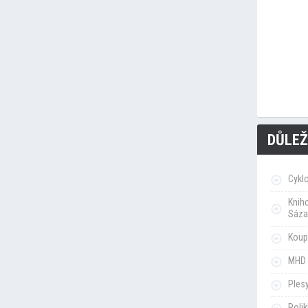
DŮLEŽ
Cykl
Knih
Sáza
Koupa
MHD 
Ples
Poli