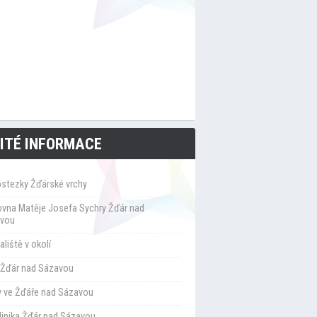
ITÉ INFORMACE
ostezky Žďárské vrchy
ovna Matěje Josefa Sychry Žďár nad
vou
liště v okolí
Žďár nad Sázavou
y ve Žďáře nad Sázavou
klinika Žďár nad Sázavou