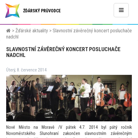
ŽĎÁRSKÝ PRŮVODCE
>
Žďárské aktuality
>
Slavnostní závěrečný koncert posluchače
nadchl
SLAVNOSTNÍ ZÁVĚREČNÝ KONCERT POSLUCHAČE
NADCHL
Úterý, 8. července 2014
Nové Měs
to na Moravě /V pátek 4.7. 2014 byl pátý ročník
Novoměstského Slunohraní zakončen slavnostním závěrečným