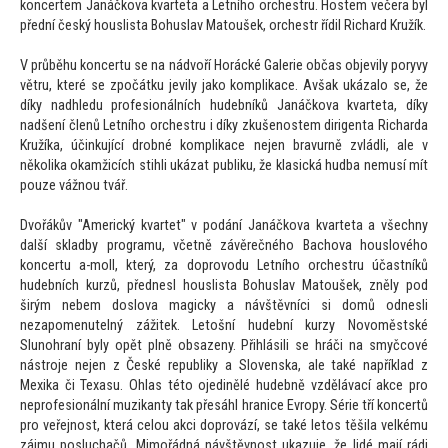
koncertem Janáčkova kvarteta a Letního orchestru. Hostem večera byl
přední český houslista Bohuslav Ma
toušek, orchestr řídil Richard Kružík.
V průběhu koncertu se na nádvoří Horácké Galerie občas objevily poryvy
větru, které se zpočátku jevily jako komplikace. Avšak ukázalo se, že
díky nadhledu profesionálních hudebníků Janáčkova kvarteta, díky
nadšení členů Letního orchestru i díky zkušenostem dirigenta Richarda
Kružíka, účinkující drobné komplikace nejen bravurně zvládli, ale v
několika okamžicích stihli ukázat publiku, že klasická hudba nemusí mít
pouze vážnou tvář.
Dvořákův "Americký kvartet" v podání Janáčkova kvarteta a všechny
další skladby programu, včetně závěrečného Bachova houslového
koncertu a-moll, který, za doprovodu Letního orchestru účastníků
hudebních kurzů, přednesl houslista Bohuslav Ma
toušek, zněly pod
širým nebem doslova magicky a návštěvníci si domů odnesli
nezapomenutelný zážitek. Le
tošní hudební kurzy Novoměstské
Slunohraní byly opět plně obsazeny. Přihlásili se hráči na smyčcové
nástroje nejen z České republiky a Slovenska, ale také například z
Mexika či Texasu. Ohlas té
to ojedinělé hudebně vzdělávací akce pro
neprofesionální muzikanty tak přesáhl hranice Evropy. Série tří koncertů
pro veřejnost, která celou akci doprovází, se také le
tos těšila velkému
zájmu posluchačů. Mimořádná návštěvnost ukazuje, že lidé mají rádi