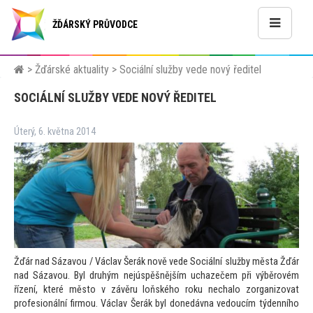
ŽĎÁRSKÝ PRŮVODCE
>
Žďárské aktuality
>
Sociální služby vede nový ředitel
SOCIÁLNÍ SLUŽBY VEDE NOVÝ ŘEDITEL
Úterý, 6. května 2014
Žďár nad Sázavou / Václav Šerák nově vede Sociální služby města Žďár
nad Sázavou. Byl druhým nejúspěšnějším uchazečem při výběrovém
řízení, které měs
to v závěru loňského roku nechalo zorganizovat
profesionální firmou. Václav Šerák byl donedávna vedoucím týdenního