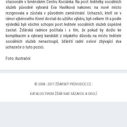
stacionáře v brněnském Centru Kociánka. Na post ředitelky sociálních
služeb původně vybraná Eva Havlíková nakonec na nové mís
to
rezignovala a zůstala v původním zaměstnání. Uchazeči, kteří se v
rámci výběrového řízení dostali do užšího výběru, byli celkem tři a podle
výsledků byli všichni schopni post ředitele sociálních služeb úspěšně
zastat. Žďárská radnice počítala i s tím, že pokud by došlo ke
komplikacím a vybraný k
andidát z nějakého důvodu na mís
to ředitele
sociálních služeb nenas
toupil, žďárští radní osloví zbývající dva
uchazeče o tu
to pozici.
Fo
to: ilustrační
© 2008 - 2017 ŽĎÁRSKÝ PRŮVODCE.CZ ·
KATALOG FIREM ŽĎÁR NAD SÁZAVOU A OKOLÍ