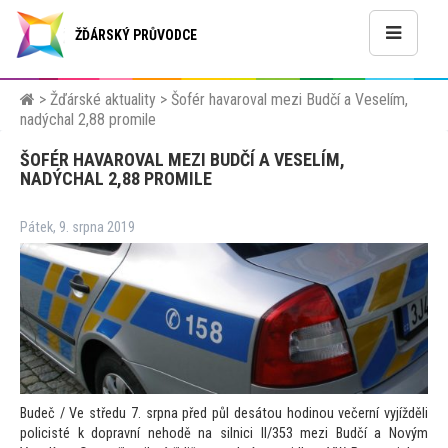
ŽĎÁRSKÝ PRŮVODCE
>
Žďárské aktuality
>
Šofér havaroval mezi Budčí a Veselím,
nadýchal 2,88 promile
ŠOFÉR HAVAROVAL MEZI BUDČÍ A VESELÍM,
NADÝCHAL 2,88 PROMILE
Pátek, 9. srpna 2019
Budeč / Ve středu 7. srpna před půl desá
tou hodinou večerní vyjížděli
policisté k dopravní nehodě na silnici II/353 mezi Budčí a Novým