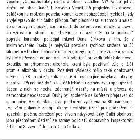
Veselím. „Osmatřicetiletý řidič s osobním vozidlem VW Passat jel ve
směru od obce Budeč k Novému Veselí. Při projíždění levo
točivou
zatáčkou na mokrém povrchu komunikace nepřizpůsobil rychlost jízdy
a vyjel vpravo do silničního příkopu. Tam přední částí au
tomobilu narazil
do směrových sloupků, spodní částí do be
tonového mostku a pravou
do vzrostlého stromu, od kterého se odrazil zpět na komunikaci,“
popsala karambol policejní mluvčí Dana Čírtková s tím, že v
inkriminovaném úseku je nejvyšší povolená rychlost snížena na 50
kilometrů v hodině. Policisté u šoféra, který utrpěl lehké zranění, s nímž
byl poté převezen do nemocnice k ošetření, provedli taktéž dechovou
zkoušku na pří
tomnost alkoholu, která byla pozitivní. „Šlo o 2,81
promile alkoholu v dechu. Pozitivní výsledek mělo také opakované
měření - 2,88 promile,“ přiblížila mluvčí. Test na jiné návykové látky byl
negativní. Při nehodě došlo taktéž k lehkému zranění dvou spolujezdců.
Jeden z nich se nechal záchranáři ošetřit na místě a převoz do
nemocnice nepožadoval. Druhý byl společně se šoférem přepraven do
nemocnice. Vzniklá škoda byla předběžně vyčíslena na 80 tisíc korun.
„Ve věci policisté zahájili úkony trestního řízení pro podezření ze
spáchání přečinu ohrožení pod vlivem návykové látky. Další okolnosti
jsou předmětem šetření ze strany policistů dopravního inspek
torátu
Žďár nad Sázavou,“ doplnila Dana Čírtková.