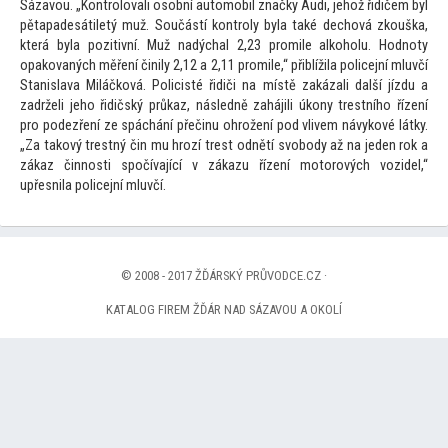
Sázavou. „Kontrolovali osobní au
tomobil značky Audi, jehož řidičem byl
pětapadesátiletý muž. Součástí kontroly byla také dechová zkouška,
která byla pozitivní. Muž nadýchal 2,23 promile alkoholu. Hodnoty
opakovaných měření činily 2,12 a 2,11 promile,“ přiblížila policejní mluvčí
Stanislava Miláčková. Policisté řidiči na místě zakázali další jízdu a
zadrželi jeho řidičský průkaz, následně zahájili úkony trestního řízení
pro podezření ze spáchání přečinu ohrožení pod vlivem návykové látky.
„Za takový trestný čin mu hrozí trest odnětí svobody až na jeden rok a
zákaz činnosti spočívající v zákazu řízení mo
torových vozidel,“
upřesnila policejní mluvčí.
© 2008 - 2017 ŽĎÁRSKÝ PRŮVODCE.CZ ·
KATALOG FIREM ŽĎÁR NAD SÁZAVOU A OKOLÍ