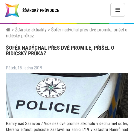
ŽĎÁRSKÝ PRŮVODCE
>
Žďárské aktuality
>
Šofér nadýchal přes dvě promile, přišel o
řidičský průkaz
ŠOFÉR NADÝCHAL PŘES DVĚ PROMILE, PŘIŠEL O
ŘIDIČSKÝ PRŮKAZ
Pátek, 18. ledna 2019
Hamry nad Sázavou / Více než dvě promile alkoholu v dechu měl šofér,
kterého žďárští policisté zastavili na silnici I/19 v katastru Hamrů nad