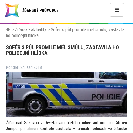
ŽĎÁRSKÝ PRŮVODCE
>
Žďárské aktuality
>
Šofér s půl promile měl smůlu, zastavila
ho policejní hlídka
ŠOFÉR S PŮL PROMILE MĚL SMŮLU, ZASTAVILA HO
POLICEJNÍ HLÍDKA
Pondělí, 24. září 2018
Žďár nad Sázavou / Devětadvacetiletého řidiče au
tomobilu Citroën
Jumper při silniční kontrole zastavila v ranních hodinách ve žďárské