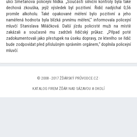
ulici Smetanova policejní hlídka. „Součástí silniční kontroly byla také
dechová zkouška, jejíž výsledek byl pozitivní. Řidič nadýchal 0,56
promile alkoholu. Také opakované měření bylo pozitivní a jeho
naměřená hodnota byla blízká prvnímu měření,“ informovala policejní
mluvčí Stanislava Miláčková. Další jízdu policisté muži na místě
zakázali a současně mu zadrželi řidičský průkaz. „Případ poté
zadokumen
tovali jako přestupek na úseku dopravy, ze kterého se řidič
bude zodpovídat před příslušným správním orgánem,“ doplnila policejní
mluvčí.
© 2008 - 2017 ŽĎÁRSKÝ PRŮVODCE.CZ ·
KATALOG FIREM ŽĎÁR NAD SÁZAVOU A OKOLÍ