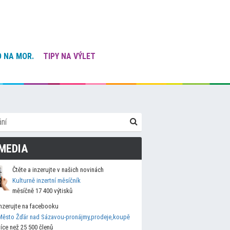
 NA MOR.
TIPY NA VÝLET
MEDIA
Čtěte a inzerujte v našich novinách
Kulturně inzertní měsíčník
měsíčně 17 400 výtisků
Inzerujte na facebooku
Město Žďár nad Sázavou-pronájmy,prodeje,koupě
více než 25 500 členů