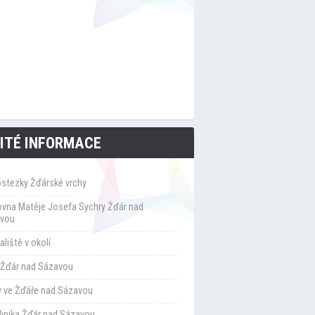
ITÉ INFORMACE
ostezky Žďárské vrchy
ovna Matěje Josefa Sychry Žďár nad
vou
liště v okolí
Žďár nad Sázavou
y ve Žďáře nad Sázavou
klinika Žďár nad Sázavou