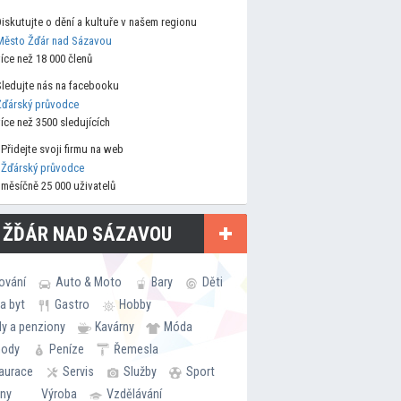
Diskutujte o dění a kultuře v našem regionu
Město Žďár nad Sázavou
více než 18 000 členů
Sledujte nás na facebooku
Žďárský průvodce
více než 3500 sledujících
Přidejte svoji firmu na web
Žďárský průvodce
měsíčně 25 000 uživatelů
 ŽĎÁR NAD SÁZAVOU
ování
Auto & Moto
Bary
Děti
a byt
Gastro
Hobby
ly a penziony
Kavárny
Móda
hody
Peníze
Řemesla
aurace
Servis
Služby
Sport
rny
Výroba
Vzdělávání