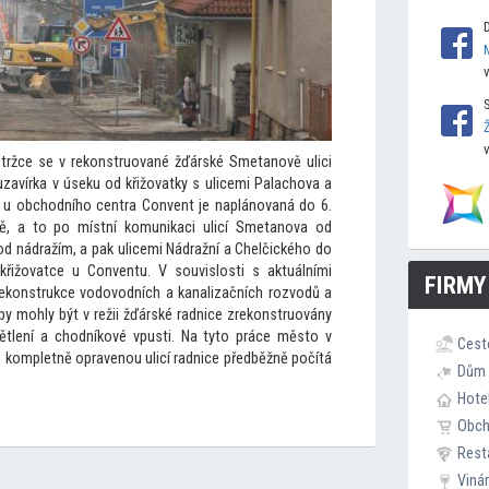
tržce se v rekonstruované žďárské Smetanově ulici
á uzavírka v úseku od křižovatky s ulicemi Palachova a
37 u obchodního centra Convent je naplánovaná do 6.
ně, a
to po místní komunikaci ulicí Smetanova od
od nádražím, a pak ulicemi Nádražní a Chelčického do
 křižovatce u Conventu. V souvislosti s aktuálními
FIRMY
ekonstrukce vodovodních a kanalizačních rozvodů a
aby mohly být v režii žďárské radnice zrekonstruovány
ětlení a chodníkové vpusti. Na ty
to práce měs
to v
Cest
S kompletně opravenou ulicí radnice předběžně počítá
Dům 
Hote
Obc
Rest
Viná