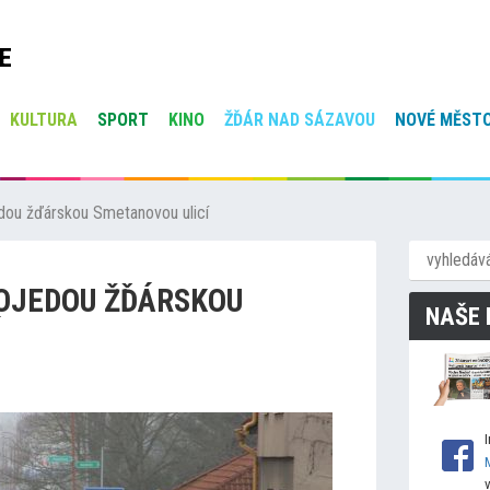
E
KULTURA
SPORT
KINO
ŽĎÁR NAD SÁZAVOU
NOVÉ MĚSTO
edou žďárskou Smetanovou ulicí
ROJEDOU ŽĎÁRSKOU
NAŠE 