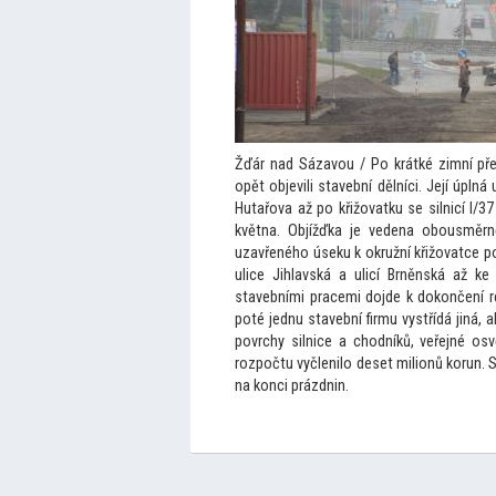
Žďár nad Sázavou / Po krátké zimní pře
opět objevili stavební dělníci. Její úpln
Hutařova až po křižovatku se silnicí I/
května. Objížďka je vedena obousměr
uzavřeného úseku k okružní křižovatce p
ulice Jihlavská a ulicí Brněnská až ke
stavebními pracemi dojde k dokončení r
poté jednu stavební firmu vystřídá jiná, 
povrchy silnice a chodníků, veřejné osv
rozpočtu vyčlenilo deset milionů korun. 
na konci prázdnin.