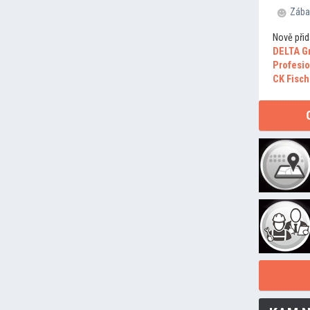
Zába
Nově přid
DELTA G
Profesio
CK Fisch