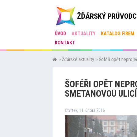
ŽĎÁRSKÝ PRŮVODC
ÚVOD
AKTUALITY
KATALOG FIREM
KONTAKT
>
Žďárské aktuality
>
Šoféři opět neproj
ŠOFÉŘI OPĚT NEP
SMETANOVOU ULICÍ
Čtvrtek, 11. února 2016