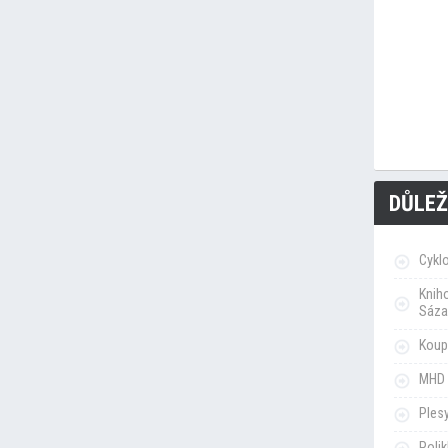
DŮLEŽ
Cykl
Knih
Sáza
Koupa
MHD 
Ples
Poli