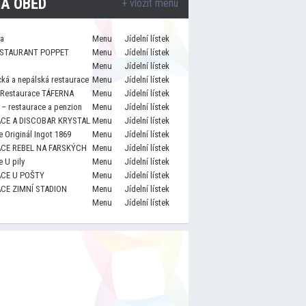
A OBĚD
+ vložit menu
za
Menu
Jídelní lístek
STAURANT POPPET
Menu
Jídelní lístek
Menu
Jídelní lístek
cká a nepálská restaurace
Menu
Jídelní lístek
 Restaurace TÁFERNA
Menu
Jídelní lístek
– restaurace a penzion
Menu
Jídelní lístek
CE A DISCOBAR KRYSTAL
Menu
Jídelní lístek
 Originál Ingot 1869
Menu
Jídelní lístek
CE REBEL NA FARSKÝCH
Menu
Jídelní lístek
 U pily
Menu
Jídelní lístek
CE U POŠTY
Menu
Jídelní lístek
CE ZIMNÍ STADION
Menu
Jídelní lístek
Menu
Jídelní lístek