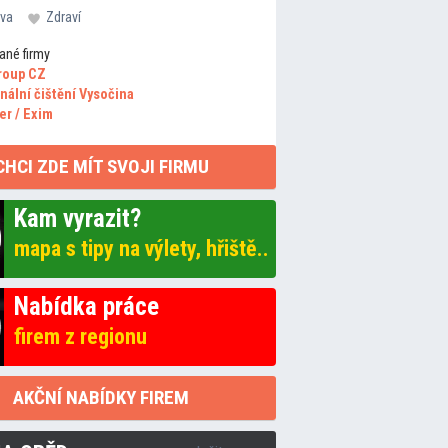
va
Zdraví
ané firmy
roup CZ
nální čištění Vysočina
er / Exim
CHCI ZDE MÍT SVOJI FIRMU
Kam vyrazit?
mapa s tipy na výlety, hřiště..
Nabídka práce
firem z regionu
AKČNÍ NABÍDKY FIREM