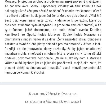
Moravec. Ty předtím výrobou a prodejem náramků společně s výtěžkem
ze zábavné akce, kterou uspořádaly, vydělaly 44 tisíc korun, za něž
nakoupily různé věci pro dětské oddělení. V charitativní činnosti cílené
na dětské oddělení hodlá jedenáct žen z Moravce pokračovat. „Přibližně
šest tisíc korun nám ještě zbylo. Přidáme je k penězům, které do
prosince stihneme vydělat výrobou a prodejem dalších náramků, a za
ty
to finance ještě dokoupíme, co bude třeba,“ uvedla Kateřina
Kachlíková ze Spolku holek Moravec. Spolek holek Moravec se
charitativní činnosti věnoval už dříve. Ženy například sbírají obnošené
šatstvo a rovněž ručně pletly obinadla pro malomocné v Africe a Indii.
Později se ale moravecké dámy rozhodly, že by jejich charitativní
iniciativa mohla směřovat i mnohem blíž, a vybraly si k
tomu dětské
oddělení novoměstské nemocnice. „Velmi si aktivity dam z Moravce
vážíme a rádi bychom jim za jejich dar poděkovali, stejně jako za
to, že
s námi chtějí spolupracovat i nadále,“ uvedl mluvčí novoměstské
nemocnice Roman Kra
tochvíl.
© 2008 - 2017 ŽĎÁRSKÝ PRŮVODCE.CZ ·
KATALOG FIREM ŽĎÁR NAD SÁZAVOU A OKOLÍ