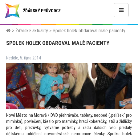
ŽĎÁRSKÝ PRŮVODCE
>
Žďárské aktuality
>
Spolek holek obdaroval malé pacienty
SPOLEK HOLEK OBDAROVAL MALÉ PACIENTY
Neděle, 5. října 2014
Nové Měs
to na Moravě / DVD přehrávače, tablety, neobed („pelíšek“ pro
miminka), povlečení, křeslo pro maminky, hrací koberečky, stůl a židličky
pro děti, přezůvky, výtvarné potřeby a řadu dalších věcí předaly
dětskému oddělení novoměstské nemocnice členky Spolku holek