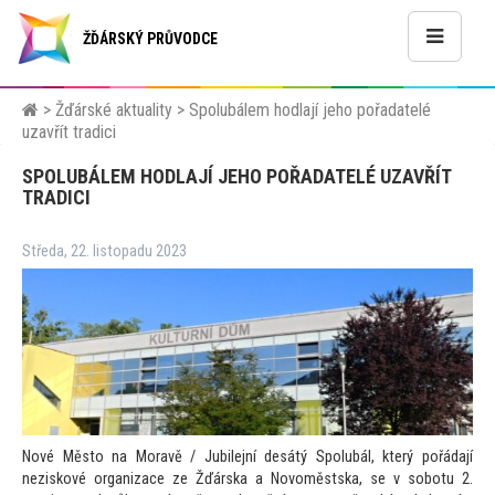
ŽĎÁRSKÝ PRŮVODCE
>
Žďárské aktuality
>
Spolubálem hodlají jeho pořadatelé
uzavřít tradici
SPOLUBÁLEM HODLAJÍ JEHO POŘADATELÉ UZAVŘÍT
TRADICI
Středa, 22. listopadu 2023
Nové Město na Moravě / Jubilejní desátý Spolubál, který pořádají
neziskové organizace ze Žďárska a Novoměstska, se v sobotu 2.