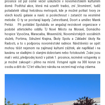
prosince od půl osmé večer uskuteční v novoměstském kulturním
domě. Podtitul akce, která má uzavřít tradici, zní ‚Vesmírem‘, tudíž
pořadatelé slibují hvězdnou metropoli, kde je možné potkat tvory ze
všech koutů galaxie a navíc si poslechnout i zatančit na vesmírné
melodie. O ty se postarají kapely Zatrestband, Doort a umělec Marek
Peňáz. Při pořádání Spolubálu se angažují neziskové organizace v
podobě atletického oddílu TJ Nové Město na Moravě, Domácího
hospice Vysočina, Maracaiba, Mraveniště, Novoměstských sociálních
služeb, Portima, Sdružení Krajina, Školy Spolu a Základní školy Na
Radosti, a to s podporou novoměstské radnice. Návštěvníci se opět
mohou těšit nejenom na zajímavý kulturní zážitek, ale například i na
kavárnu se sladkými či slanými dobrotami nebo fotokoutek. Zváni jsou
malí i velcí, předprodej končí v pátek 1. prosince, nicméně vstupenky si
je možné zakoupit i přímo na místě. Vstupné vyjde na 300 korun za
osobu a děti do 12 let věku bez nároku na sezení mají vstup zdarma.