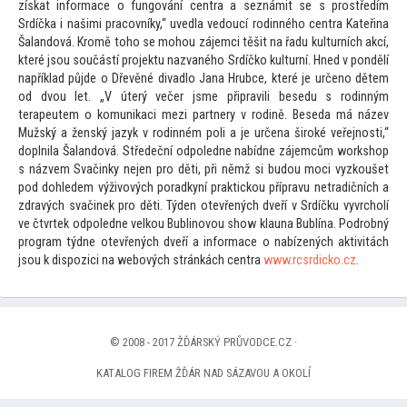
získat informace o fungování centra a seznámit se s prostředím
Srdíčka i našimi pracovníky,“ uvedla vedoucí rodinného centra Kateřina
Šal
andová. Kromě
toho se mohou zájemci těšit na řadu kulturních akcí,
které jsou součástí projektu nazvaného Srdíčko kulturní. Hned v pondělí
například půjde o Dřevěné divadlo Jana Hrubce, které je určeno dětem
od dvou let. „V úterý večer jsme připravili besedu s rodinným
terapeutem o komunikaci mezi partnery v rodině. Beseda má název
Mužský a ženský jazyk v rodinném poli a je určena široké veřejnosti,“
doplnila Šal
andová. Středeční odpoledne nabídne zájemcům workshop
s názvem Svačinky nejen pro děti, při němž si budou moci vyzkoušet
pod dohledem výživových poradkyní praktickou přípravu netradičních a
zdravých svačinek pro děti. Týden otevřených dveří v Srdíčku vyvrcholí
ve čtvrtek odpoledne velkou Bublinovou show klauna Bublína. Podrobný
program týdne otevřených dveří a informace o nabízených aktivitách
jsou k dispozici na webových stránkách centra
www.rcsrdicko.cz
.
© 2008 - 2017 ŽĎÁRSKÝ PRŮVODCE.CZ ·
KATALOG FIREM ŽĎÁR NAD SÁZAVOU A OKOLÍ