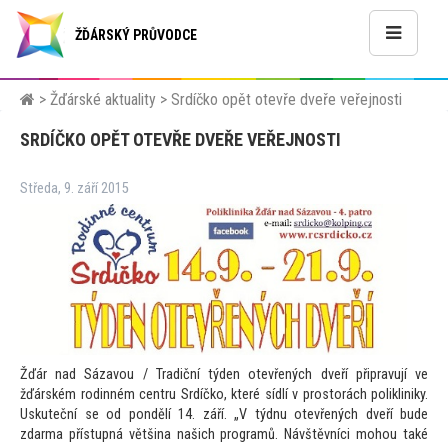
ŽĎÁRSKÝ PRŮVODCE
>
Žďárské aktuality
>
Srdíčko opět otevře dveře veřejnosti
SRDÍČKO OPĚT OTEVŘE DVEŘE VEŘEJNOSTI
Středa, 9. září 2015
Žďár nad Sázavou / Tradiční týden otevřených dveří připravují ve
žďárském rodinném centru Srdíčko, které sídlí v pros
torách polikliniky.
Uskuteční se od pondělí 14. září. „V týdnu otevřených dveří bude
zdarma přístupná většina našich programů. Návštěvníci mohou také