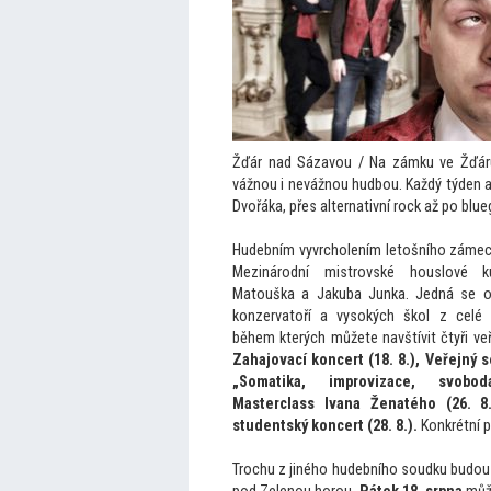
Žďár nad Sázavou / Na zámku ve Žďár
vážnou i nevážnou hudbou. Každý týden 
Dvořáka, přes alternativní rock až po blue
Hudebním vyvrcholením le
tošního zámec
Mezinárodní mistrovské houslové k
Ma
touška a Jakuba Junka. Jedná se o
konzerva
toří a vysokých škol z celé Č
během kterých můžete navštívit čtyři ve
Zahajovací koncert (18. 8.), Veřejný 
„Somatika, improvizace, svobo
Masterclass Ivana Ženatého (26. 8
studentský koncert (28. 8.).
Konkrétní 
Trochu z jiného hudebního soudku budou