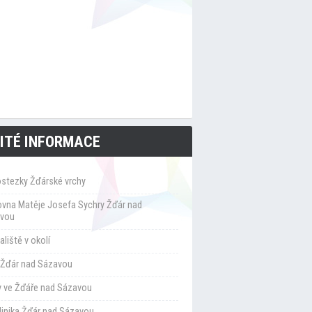
ITÉ INFORMACE
ostezky Žďárské vrchy
ovna Matěje Josefa Sychry Žďár nad
vou
liště v okolí
Žďár nad Sázavou
y ve Žďáře nad Sázavou
klinika Žďár nad Sázavou