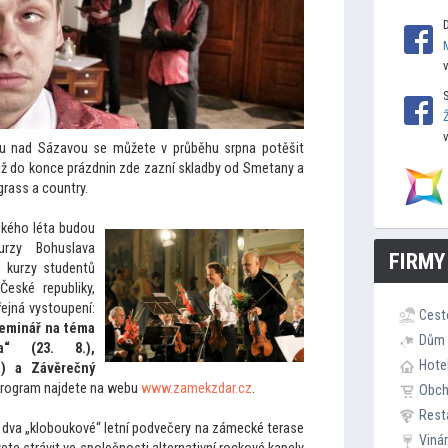
u nad Sázavou se můžete v průběhu srpna potěšit
až do konce prázdnin zde zazní skladby od Smetany a
grass a country.
kého léta budou
urzy Bohuslava
FIRMY
 kurzy studentů
eské republiky,
řejná vys
toupení:
Cest
seminář na téma
Dům 
da“ (23. 8.),
Hote
.) a Závěrečný
program najdete na webu
www.zamekzdar.cz
.
Obc
Rest
 dva „kloboukové“ letní podvečery na zámecké terase
Viná