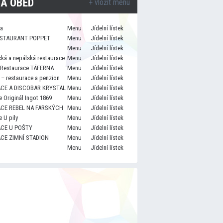
A OBĚD
+ vložit menu
za
Menu
Jídelní lístek
STAURANT POPPET
Menu
Jídelní lístek
Menu
Jídelní lístek
cká a nepálská restaurace
Menu
Jídelní lístek
 Restaurace TÁFERNA
Menu
Jídelní lístek
– restaurace a penzion
Menu
Jídelní lístek
CE A DISCOBAR KRYSTAL
Menu
Jídelní lístek
 Originál Ingot 1869
Menu
Jídelní lístek
CE REBEL NA FARSKÝCH
Menu
Jídelní lístek
 U pily
Menu
Jídelní lístek
CE U POŠTY
Menu
Jídelní lístek
CE ZIMNÍ STADION
Menu
Jídelní lístek
Menu
Jídelní lístek