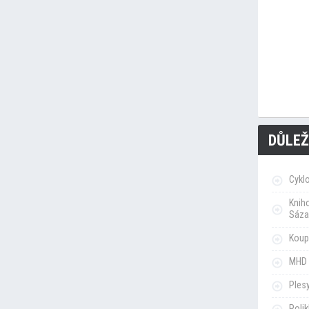
DŮLEŽ
Cykl
Knih
Sáza
Koupa
MHD 
Ples
Poli