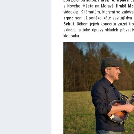
pod Zelenou horou.
Pátek 18. srpna
může
z Nového Města na Moravě
Hrabě Mo
videoklip. K tématům, kterými se zabývaj
srpna
sem již poněkolikáté zavítají dva 
Schut
. Během jejich koncertu zazní tr
skladeb a také úpravy skladeb převza
klobouku.