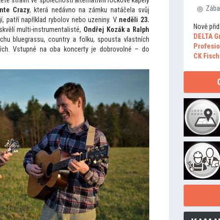
te strávit ve společnosti alternativní rockové kapely
Zába
nte Crazy
, která nedávno na zámku natáčela svůj
í, patří například rybolov nebo uzeniny. V
neděli 23.
Nově přid
skvělí multi-instrumentalisté,
Ondřej Kozák a Ralph
DELTA G
ochu bluegrassu, country a folku, spousta vlastních
Profesio
tých. Vstupné na oba koncerty je dobrovolné – do
CK Fisch