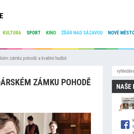
E
KULTURA
SPORT
KINO
ŽĎÁR NAD SÁZAVOU
NOVÉ MĚSTO
ském zámku pohodě a kvalitní hudbě
ŽĎÁRSKÉM ZÁMKU POHODĚ
NAŠE 