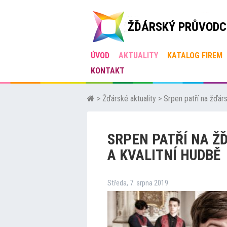
ŽĎÁRSKÝ PRŮVODC
ÚVOD
AKTUALITY
KATALOG FIREM
KONTAKT
>
Žďárské aktuality
>
Srpen patří na žďár
SRPEN PATŘÍ NA 
A KVALITNÍ HUDBĚ
Středa, 7. srpna 2019