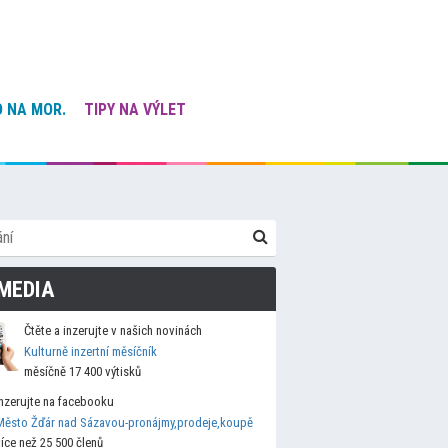
 NA MOR.
TIPY NA VÝLET
MEDIA
Čtěte a inzerujte v našich novinách
Kulturně inzertní měsíčník
měsíčně 17 400 výtisků
Inzerujte na facebooku
Město Žďár nad Sázavou-pronájmy,prodeje,koupě
více než 25 500 členů