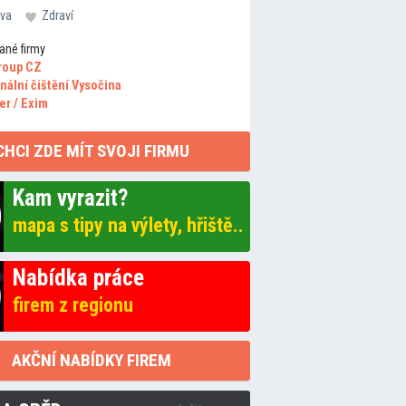
va
Zdraví
ané firmy
roup CZ
nální čištění Vysočina
er / Exim
CHCI ZDE MÍT SVOJI FIRMU
Kam vyrazit?
mapa s tipy na výlety, hřiště..
Nabídka práce
firem z regionu
AKČNÍ NABÍDKY FIREM