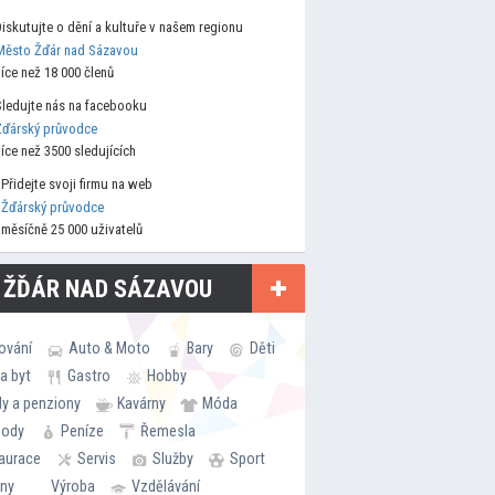
Diskutujte o dění a kultuře v našem regionu
Město Žďár nad Sázavou
více než 18 000 členů
Sledujte nás na facebooku
Žďárský průvodce
více než 3500 sledujících
Přidejte svoji firmu na web
Žďárský průvodce
měsíčně 25 000 uživatelů
 ŽĎÁR NAD SÁZAVOU
ování
Auto & Moto
Bary
Děti
a byt
Gastro
Hobby
ly a penziony
Kavárny
Móda
hody
Peníze
Řemesla
aurace
Servis
Služby
Sport
rny
Výroba
Vzdělávání