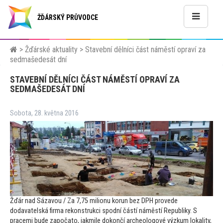
ŽĎÁRSKÝ PRŮVODCE
>
Žďárské aktuality
>
Stavební dělníci část náměstí opraví za
sedmašedesát dní
STAVEBNÍ DĚLNÍCI ČÁST NÁMĚSTÍ OPRAVÍ ZA
SEDMAŠEDESÁT DNÍ
Sobota, 28. května 2016
Žďár nad Sázavou / Za 7,75 milionu korun bez DPH provede
dodavatelská firma rekonstrukci spodní částí náměstí Republiky. S
pracemi bude započa
to, jakmile dokončí archeologové výzkum lokality,