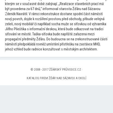
kterým se v současné době zabývají. „Realizace stavebních prací má
být provedena za 67 dnů,“ informoval starosta Žďáru nad Sázavou
Zdeněk Navrátil. V rámci rekonstrukce dostane spodní část náměstí
nový povrch, dojde k rozšíření pros
toru před obchody, přibude veřejná
zeleň, nový mobiliář či například socha muže se síťovkou od výtvarníka
Jiřího Plieštika s informační deskou, která bude odkazovat na tradici
síťování ve městě. Taška-síťovka bude napříště zařazena mezi
propagační předměty Žďáru. Do budoucna se na zrekonstruované části
náměstí předpokládá rovněž umístění přístřešku na zastávce MHD,
jehož vzhled bude radnice konzul
tovat s městským architektem.
© 2008 - 2017 ŽĎÁRSKÝ PRŮVODCE.CZ ·
KATALOG FIREM ŽĎÁR NAD SÁZAVOU A OKOLÍ