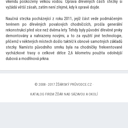
víkendu poškozeny velkou vodou. Oprava dřevěných části stezky si
vyžádá větší zásah, zatím není zřejmé, kdy k opravě dojde.
Naučná stezka pocházející z roku 2011, jejíž část vede podmáčeným
terénem po dřevěných povalových chodníčcích, prošla generální
rekonstrukcí před více než dvěma lety. Tehdy byly původní dřevěné prvky
demontovány a nahrazeny novými, a to za využití jiné technologie,
přičemž v některých místech došlo taktéž k obnově samotných základů
stezky. Namísto původního smrku byla na chodníčky frekventované
vycházkové trasy o celkové délce 2,6 kilometru použita odolnější
dubová a modřínová prkna.
© 2008 - 2017 ŽĎÁRSKÝ PRŮVODCE.CZ ·
KATALOG FIREM ŽĎÁR NAD SÁZAVOU A OKOLÍ