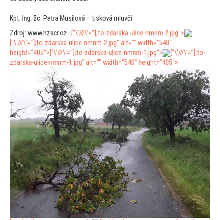
Kpt. Ing. Bc. Petra Musilová – tisková mluvčí
Zdroj: www.hzscr.cz
["\'///\'="];
to-zdarska-ulice-nmnm-2.jpg">
["\'///\'="];
to-zdarska-ulice-nmnm-2.jpg" alt="" width="540"
height="405">
["\'///\'="];
to-zdarska-ulice-nmnm-1.jpg">
["\'///\'="];
to-
zdarska-ulice-nmnm-1.jpg" alt="" width="540" height="405">