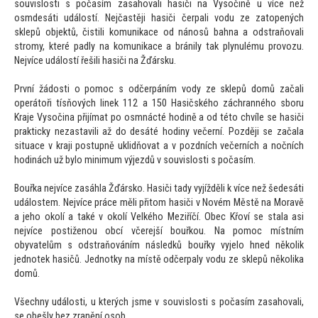
souvislosti s počasím zasahovali hasiči na Vysočině u více než
osmdesáti událostí. Nejčastěji hasiči čerpali vodu ze za
topených
sklepů objektů, čistili komunikace od nánosů bahna a odstraňovali
stromy, které padly na komunikace a bránily tak plynulému provozu.
Nejvíce událostí řešili hasiči na Žďársku.
První žádosti o pomoc s odčerpáním vody ze sklepů domů začali
operá
toři tísňových linek 112 a 150 Hasičského záchranného sboru
Kraje Vysočina přijímat po osmnácté hodině a od té
to chvíle se hasiči
prakticky nezastavili až do desáté hodiny večerní. Později se začala
situace v kraji postupně uklidňovat a v pozdních večerních a nočních
hodinách už bylo minimum výjezdů v souvislosti s počasím.
Bouřka nejvíce zasáhla Žďársko. Hasiči tady vyjížděli k více než šedesáti
událostem. Nejvíce práce měli při
tom hasiči v Novém Městě na Moravě
a jeho okolí a také v okolí Velkého Meziříčí. Obec Křoví se stala asi
nejvíce postiženou obcí včerejší bouřkou. Na pomoc místním
obyvatelům s odstraňováním následků bouřky vyjelo hned několik
jednotek hasičů. Jednotky na místě odčerpaly vodu ze sklepů několika
domů.
Všechny události, u kterých jsme v souvislosti s počasím zasahovali,
se obešly bez zranění osob.