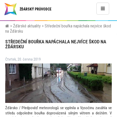
ŽĎÁRSKÝ PRŮVODCE
>
Žďárské aktuality
>
Středeční bouřka napáchala nejvíce škod
na Žďársku
STŘEDEČNÍ BOUŘKA NAPÁCHALA NEJVÍCE ŠKOD NA
ŽĎÁRSKU
Čtvrtek, 20. června 2019
Žďársko / Předpověď meteorologů se vyplnila a Vysočinu zasáhla ve
středu odpoledne bouřka doprovázená silným větrem a deštěm. V