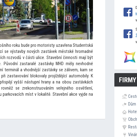
ošního roku bude pro mo
toristy uzavřena Studentská
kající se výstavby nových zastávek městské hromadné
h rozvodů v části ulice. Stavební činnosti mají být
ře. Původní zastaralé zastávky MHD měly nevhodné
ní terminál a vhodnější zastávky se zálivem, kam se
při zastavování blokovaly projíždějící au
tomobily. K
FIRMY
přispějí vyšší nástupní hrany a na obou zastávkách
 rovněž se zrekonstruováním veřejného osvětlení,
 parkovacích míst v lokalitě. Stavební akce vyjde na
Cest
Dům 
Hote
Obc
Rest
Viná