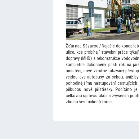
Žďár nad Sázavou / Nejdéle do konce le
t
ulice, kde probíhají stavební práce tý
dopravy (MHD) a rekonstrukce vodovodníc
kompletně dokončeny příští rok na ja
umístění, nově vznikne takzvaný přestup
vejdou dva au
tobusy za sebou, aniž by 
pohodlnějšímu nastupování cestujících 
přibudou nové přístřešky. Počítáno je
celkovou úpravou okolí a zvýšením počtu
zhruba šest milionů korun.