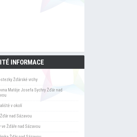
ITÉ INFORMACE
ostezky Žďárské vrchy
ovna Matěje Josefa Sychry Žďár nad
vou
liště v okolí
Žďár nad Sázavou
y ve Žďáře nad Sázavou
klinika Žďár nad Sázavou