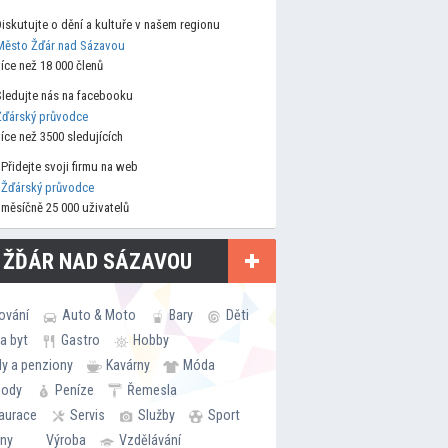
Diskutujte o dění a kultuře v našem regionu
Město Žďár nad Sázavou
více než 18 000 členů
Sledujte nás na facebooku
Žďárský průvodce
více než 3500 sledujících
Přidejte svoji firmu na web
Žďárský průvodce
měsíčně 25 000 uživatelů
 ŽĎÁR NAD SÁZAVOU
ování
Auto & Moto
Bary
Děti
a byt
Gastro
Hobby
ly a penziony
Kavárny
Móda
hody
Peníze
Řemesla
aurace
Servis
Služby
Sport
rny
Výroba
Vzdělávání