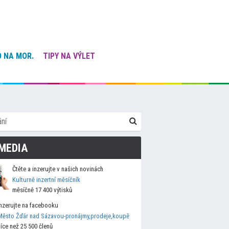
 NA MOR.
TIPY NA VÝLET
MEDIA
Čtěte a inzerujte v našich novinách
Kulturně inzertní měsíčník
měsíčně 17 400 výtisků
Inzerujte na facebooku
Město Žďár nad Sázavou-pronájmy,prodeje,koupě
více než 25 500 členů