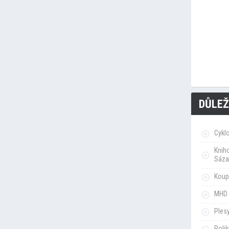
DŮLEŽ
Cykl
Knih
Sáza
Koupa
MHD 
Ples
Poli