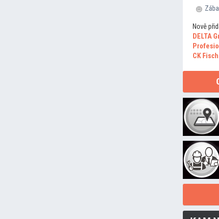
Zába
Nově přid
DELTA G
Profesio
CK Fisch