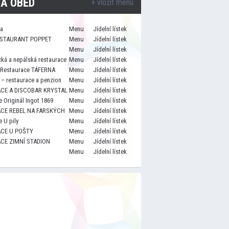
A OBĚD
+ vložit menu
za
Menu
Jídelní lístek
STAURANT POPPET
Menu
Jídelní lístek
Menu
Jídelní lístek
cká a nepálská restaurace
Menu
Jídelní lístek
 Restaurace TÁFERNA
Menu
Jídelní lístek
– restaurace a penzion
Menu
Jídelní lístek
CE A DISCOBAR KRYSTAL
Menu
Jídelní lístek
 Originál Ingot 1869
Menu
Jídelní lístek
CE REBEL NA FARSKÝCH
Menu
Jídelní lístek
 U pily
Menu
Jídelní lístek
CE U POŠTY
Menu
Jídelní lístek
CE ZIMNÍ STADION
Menu
Jídelní lístek
Menu
Jídelní lístek