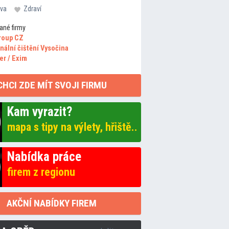
va
Zdraví
ané firmy
roup CZ
nální čištění Vysočina
er / Exim
CHCI ZDE MÍT SVOJI FIRMU
Kam vyrazit?
mapa s tipy na výlety, hřiště..
Nabídka práce
firem z regionu
AKČNÍ NABÍDKY FIREM