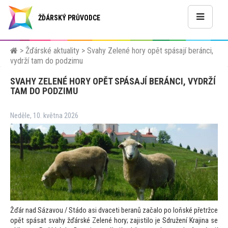
ŽĎÁRSKÝ PRŮVODCE
>
Žďárské aktuality
>
Svahy Zelené hory opět spásají beránci,
vydrží tam do podzimu
SVAHY ZELENÉ HORY OPĚT SPÁSAJÍ BERÁNCI, VYDRŽÍ
TAM DO PODZIMU
Neděle, 10. května 2026
Žďár nad Sázavou / Stádo asi dvaceti beranů začalo po loňské přetržce
opět spásat svahy žďárské Zelené hory; zajistilo je Sdružení Krajina se