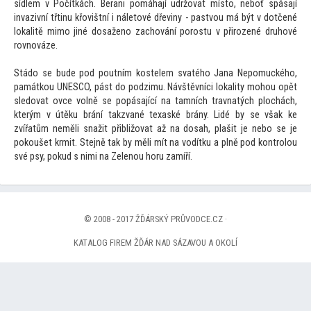
sídlem v Počítkách. Berani pomáhají udržovat místo, neboť spásají
invazivní třtinu křovištní i náletové dřeviny - pastvou má být v dotčené
lokalitě mimo jiné dosaženo zachování porostu v přirozené druhové
rovnováze.
Stádo se bude pod poutním kostelem svatého Jana Nepomuckého,
památkou UNESCO, pást do podzimu. Návštěvníci lokality mohou opět
sledovat ovce volně se popásající na tamních travnatých plochách,
kterým v útěku brání takzvané texaské brány. Lidé by se však ke
zvířatům neměli snažit přibližovat až na dosah, plašit je nebo se je
pokoušet krmit. Stejně tak by měli mít na vodítku a plně pod kontrolou
své psy, pokud s nimi na Zelenou horu zamíří.
© 2008 - 2017 ŽĎÁRSKÝ PRŮVODCE.CZ ·
KATALOG FIREM ŽĎÁR NAD SÁZAVOU A OKOLÍ