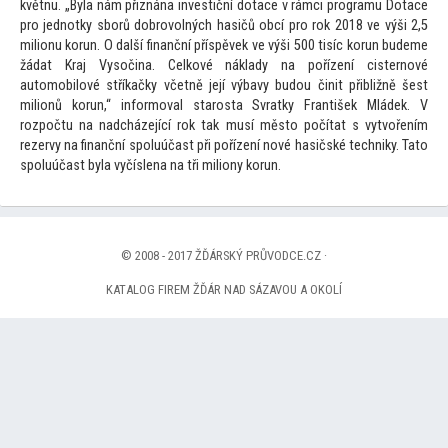
květnu. „Byla nám přiznána investiční dotace v rámci programu Dotace
pro jednotky sborů dobrovolných hasičů obcí pro rok 2018 ve výši 2,5
milionu korun. O další finanční příspěvek ve výši 500 tisíc korun budeme
žádat Kraj Vysočina. Celkové náklady na pořízení cisternové
au
tomobilové stříkačky včetně její výbavy budou činit přibližně šest
milionů korun,“ informoval starosta Svratky František Mládek. V
rozpočtu na nadcházející rok tak musí měs
to počítat s vytvořením
rezervy na finanční spoluúčast při pořízení nové hasičské techniky. Ta
to
spoluúčast byla vyčíslena na tři miliony korun.
© 2008 - 2017 ŽĎÁRSKÝ PRŮVODCE.CZ ·
KATALOG FIREM ŽĎÁR NAD SÁZAVOU A OKOLÍ