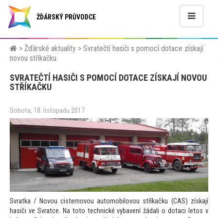
ŽĎÁRSKÝ PRŮVODCE
>
Žďárské aktuality
>
Svratečtí hasiči s pomocí dotace získají
novou stříkačku
SVRATEČTÍ HASIČI S POMOCÍ DOTACE ZÍSKAJÍ NOVOU
STŘÍKAČKU
Sobota, 18. listopadu 2017
Svratka / Novou cisternovou au
tomobilovou stříkačku (CAS) získají
hasiči ve Svratce. Na
to
to technické vybavení žádali o dotaci le
tos v