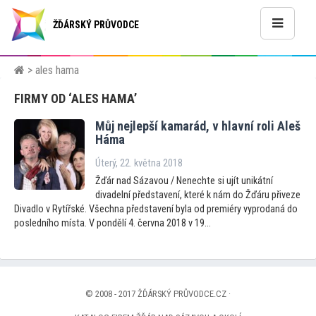
ŽĎÁRSKÝ PRŮVODCE
> ales hama
FIRMY OD ‘ALES HAMA’
Můj nejlepší kamarád, v hlavní roli Aleš
Háma
Úterý, 22. května 2018
Žďár nad Sázavou / Nenechte si ujít unikátní
divadelní představení, které k nám do Žďáru přiveze
Divadlo v Rytířské. Všechna představení byla od premiéry vyprodaná do
posledního místa. V pondělí 4. června 2018 v 19...
© 2008 - 2017 ŽĎÁRSKÝ PRŮVODCE.CZ ·